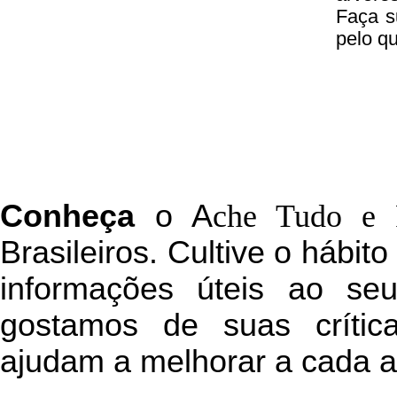
Faça s
pelo q
C
onheça
o
A
che Tudo e 
Brasileiros. Cultive o hábit
informações úteis
ao seu 
g
ostamos de suas crític
ajudam a melhorar a cada a