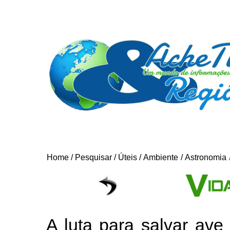
Home
/
Pesquisar
/
Úteis
/
Ambiente
/
Astronomia
A luta para salvar ave