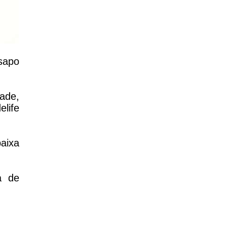
sapo
ade,
elife
baixa
a de