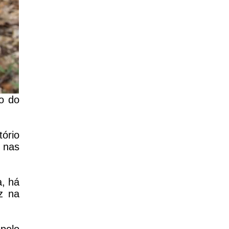
to do
tório
 nas
a, há
z na