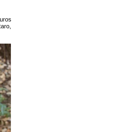
ouros
taro,