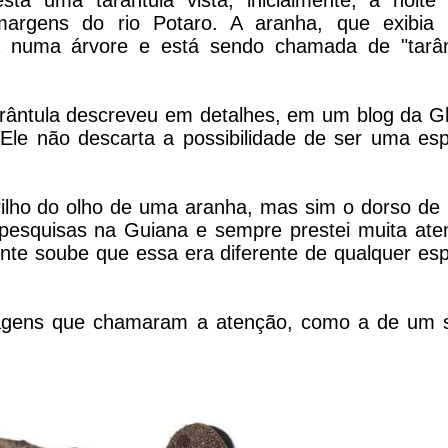
tá uma tarântula vista, inicialmente, à noite 
margens do rio Potaro. A aranha, que exibia
ava numa árvore e está sendo chamada de "tarân
arântula descreveu em detalhes, em um blog da G
 Ele não descarta a possibilidade de ser uma es
 brilho do olho de uma aranha, mas sim o dorso d
 pesquisas na Guiana e sempre prestei muita ate
nte soube que essa era diferente de qualquer es
magens que chamaram a atenção, como a de um 