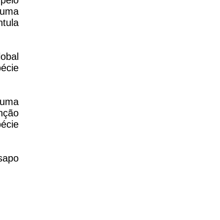
pelo
 uma
tula
lobal
pécie
e uma
nção
pécie
sapo