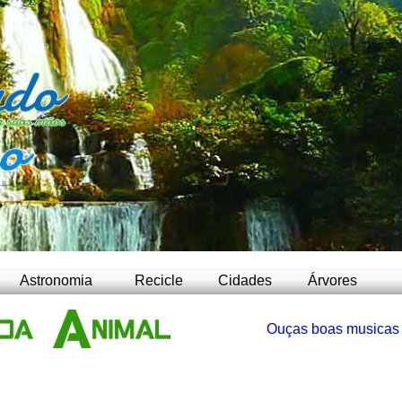
-
Astronomia
Recicle
Cidades
Árvores
Ouças boas musicas