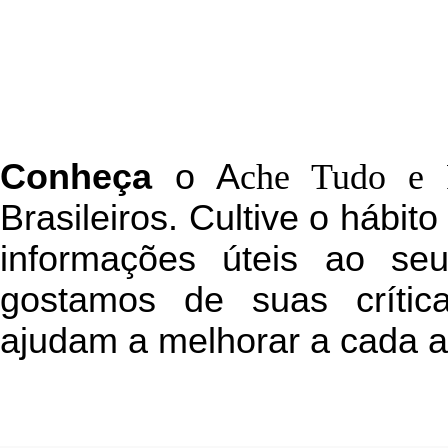
C
onheça
o
A
che Tudo e 
Brasileiros. Cultive o hábit
informações úteis
ao seu 
g
ostamos de suas crític
ajudam a melhorar a cada a