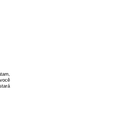
atam,
você
stará