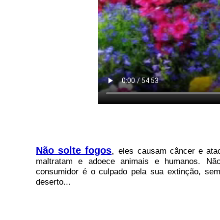
Não solte fogos
,
eles causam câncer e atac
maltratam e adoece animais e humanos. Não 
consumidor é o culpado pela sua extinção, sem
deserto...