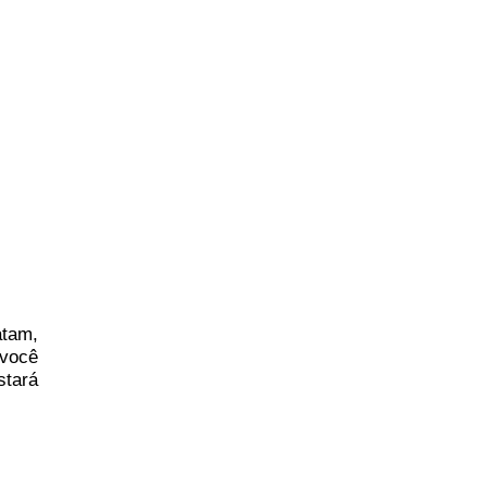
atam,
você
stará