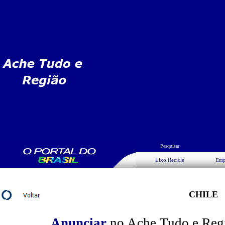
Pesquisar
Lixo Recicle
Emp
CHILE
Anunciar
no Ache Tudo e Regiã