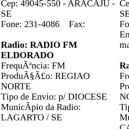
Cep: 49045-550 - ARACAJU -
Ce
SE
S
Fone: 231-4086 Fax:
Fo
En
Radio: RADIO FM
ma
ELDORADO
FrequÃªncia: FM
R
ProduÃ§Ã£o: REGIAO
Fr
NORTE
P
Tipo de Envio: p/ DIOCESE
N
MunicÃ­pio da Radio:
Ti
LAGARTO / SE
Mu
C