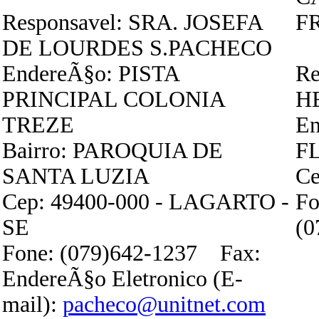
Responsavel: SRA. JOSEFA
F
DE LOURDES S.PACHECO
EndereÃ§o: PISTA
Re
PRINCIPAL COLONIA
H
TREZE
En
Bairro: PAROQUIA DE
F
SANTA LUZIA
Ce
Cep: 49400-000 - LAGARTO -
Fo
SE
(0
Fone: (079)642-1237 Fax:
EndereÃ§o Eletronico (E-
mail):
pacheco@unitnet.com