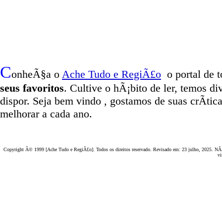
C
onheÃ§a o
A
che Tudo e RegiÃ£o
o portal
de t
seus favoritos
. Cultive o hÃ¡bito de ler, temos
di
dispor
.
Seja b
em vindo
, g
ostamos de suas crÃ­tic
melhorar a cada ano.
Copyright Â© 1999 [Ache Tudo e RegiÃ£o]. Todos os direitos reservado. Revisado em:
23 julho, 2025
. NÃ£
vi