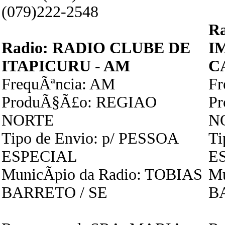
(079)222-2548
R
Radio: RADIO CLUBE DE
I
ITAPICURU - AM
C
FrequÃªncia: AM
F
ProduÃ§Ã£o: REGIAO
P
NORTE
N
Tipo de Envio: p/ PESSOA
Ti
ESPECIAL
E
MunicÃ­pio da Radio: TOBIAS
Mu
BARRETO / SE
B