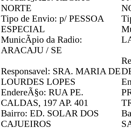
NORTE
N
Tipo de Envio: p/ PESSOA
Ti
ESPECIAL
Mu
MunicÃ­pio da Radio:
L
ARACAJU / SE
Re
Responsavel: SRA. MARIA DE
D
LOURDES LOPES
En
EndereÃ§o: RUA PE.
P
CALDAS, 197 AP. 401
T
Bairro: ED. SOLAR DOS
Ba
CAJUEIROS
S