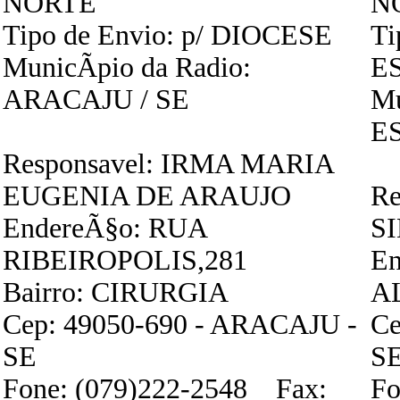
NORTE
N
Tipo de Envio: p/ DIOCESE
Ti
MunicÃ­pio da Radio:
E
ARACAJU / SE
Mu
E
Responsavel: IRMA MARIA
EUGENIA DE ARAUJO
Re
EndereÃ§o: RUA
S
RIBEIROPOLIS,281
E
Bairro: CIRURGIA
A
Cep: 49050-690 - ARACAJU -
Ce
SE
S
Fone: (079)222-2548 Fax:
Fo