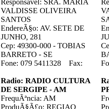
Responsavel: SRA. MARIA
Re
VALDISSE OLIVEIRA
V
SANTOS
S
EndereÃ§o: AV. SETE DE
En
JUNHO, 281
J
Cep: 49300-000 - TOBIAS
Ce
BARRETO - SE
B
Fone: 079 5411328 Fax:
Fo
Radio: RADIO CULTURA
R
DE SERGIPE - AM
P
FrequÃªncia: AM
Fr
ProduÃ§Ã£o: REGIAO
P