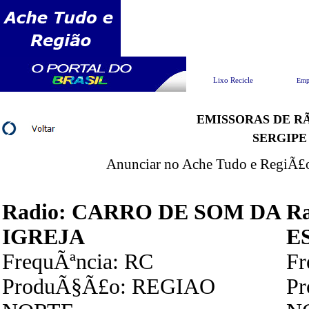
Pesquisar
Lixo Recicle
Emp
EMISSORAS DE RÃ
SERGIPE
Anunciar no Ache Tudo e RegiÃ£o 
Radio: CARRO DE SOM DA
R
IGREJA
E
FrequÃªncia: RC
Fr
ProduÃ§Ã£o: REGIAO
P