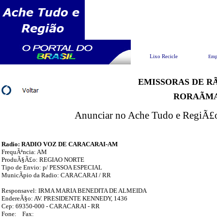
Pesquisar
Lixo Recicle
Emp
EMISSORAS DE RÃ
RORAÃM
Anunciar no Ache Tudo e RegiÃ£o 
Radio: RADIO VOZ DE CARACARAI-AM
FrequÃªncia: AM
ProduÃ§Ã£o: REGIAO NORTE
Tipo de Envio: p/ PESSOA ESPECIAL
MunicÃ­pio da Radio: CARACARAI / RR
Responsavel: IRMA MARIA BENEDITA DE ALMEIDA
EndereÃ§o: AV. PRESIDENTE KENNEDY, 1436
Cep: 69350-000 - CARACARAI - RR
Fone: Fax: