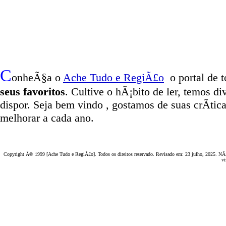
C
onheÃ§a o
A
che Tudo e RegiÃ£o
o portal
de t
seus favoritos
. Cultive o hÃ¡bito de ler, temos
di
dispor
.
Seja b
em vindo
, g
ostamos de suas crÃ­tic
melhorar a cada ano.
Copyright Â© 1999 [Ache Tudo e RegiÃ£o]. Todos os direitos reservado. Revisado em:
23 julho, 2025
. NÃ£
vi