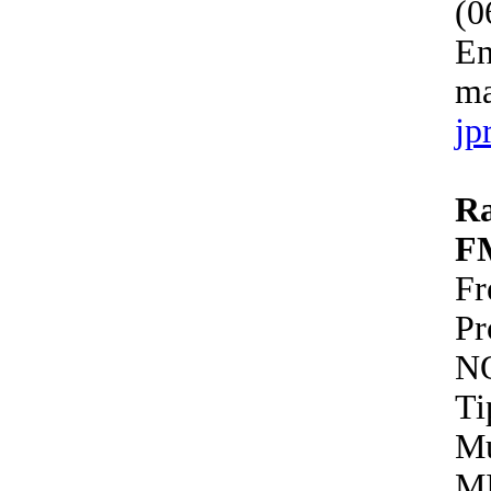
(0
En
ma
jp
R
F
Fr
P
N
Ti
Mu
M