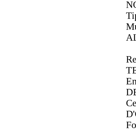
N
Ti
Mu
A
Re
T
En
D
Ce
D
Fo