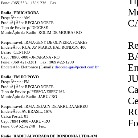
Ti
Fone: (065)553-1158/1236 Fax:
Mu
Radio: EDUCADORA
FrequÃªncia: AM
C
ProduÃ§Ã£o: REGIAO NORTE
Tipo de Envio: p/ DIOCESE
MunicÃ­pio da Radio: ROLIM DE MOURA / RO
Responsavel: IRMA GENY DE OLIVEIRA SOARES
Re
EndereÃ§o: RUA: AV. MARECHAL RONDON, 400
Bairro: CENTRO
B
Cep: 78960-000 - JI-PARANA - RO
Fone: (069)421-3281 Fax: (069)422-1200
En
EndereÃ§o Eletronico (E-mail):
diocese-jpr@pcnet.com.br
J
Radio: FM DO POVO
FrequÃªncia: FM
ProduÃ§Ã£o: REGIAO NORTE
Ca
Tipo de Envio: p/ PESSOA ESPECIAL
MunicÃ­pio da Radio: JARU / RO
Ce
Responsavel: IRMA DEJACY DE ARRUDA ABREU
R
EndereÃ§o: AV. BRASIL, 1676
Caixa Postal: 01
Fo
Cep: 78941-000 - JARU - RO
Fone: 069 521-2248 Fax:
Radio: RADIO ALVORADA DE RONDONIA LTDA-AM