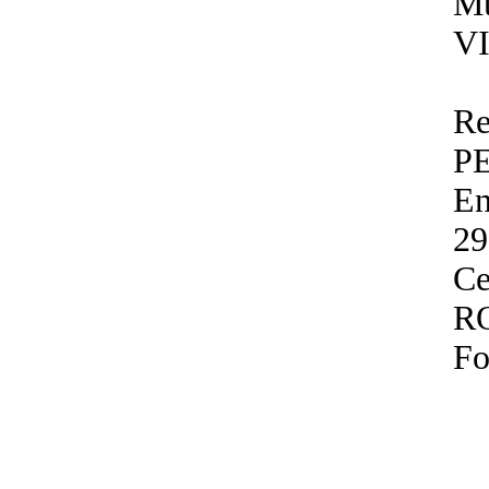
Mu
V
Re
P
En
29
Ce
R
Fo