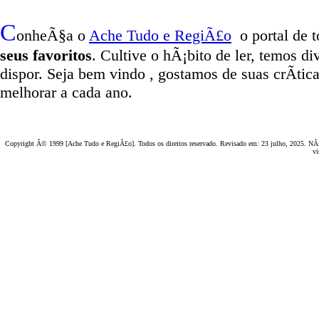
C
onheÃ§a o
A
che Tudo e RegiÃ£o
o portal
de t
seus favoritos
. Cultive o hÃ¡bito de ler, temos
di
dispor
.
Seja b
em vindo
, g
ostamos de suas crÃ­tic
melhorar a cada ano.
Copyright Â© 1999 [Ache Tudo e RegiÃ£o]. Todos os direitos reservado. Revisado em:
23 julho, 2025
. NÃ£
vi