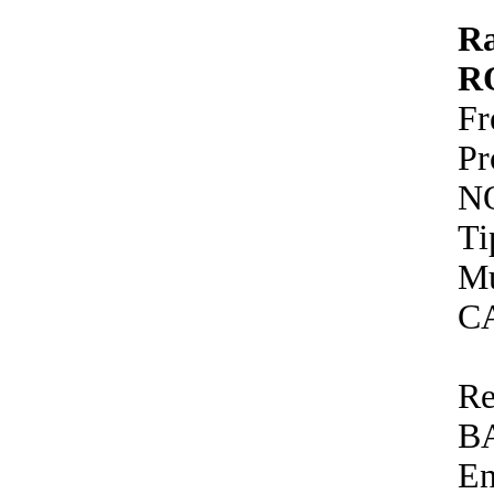
R
R
Fr
P
N
Ti
Mu
C
Re
B
En