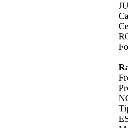
J
Ca
Ce
R
Fo
R
F
P
N
Ti
E