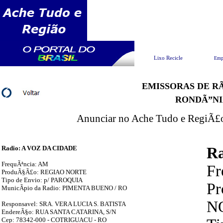
Pesquisar
Lixo Recicle
Emp
EMISSORAS DE RÃ
RONDÃ”NI
Anunciar no Ache Tudo e RegiÃ£o 
Radio: A VOZ DA CIDADE
R
FrequÃªncia: AM
Fr
ProduÃ§Ã£o: REGIAO NORTE
Tipo de Envio: p/ PAROQUIA
P
MunicÃ­pio da Radio: PIMENTA BUENO / RO
N
Responsavel: SRA. VERA LUCIA S. BATISTA
EndereÃ§o: RUA SANTA CATARINA, S/N
Cep: 78342-000 - COTRIGUACU - RO