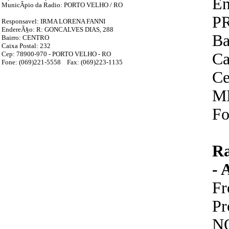
En
MunicÃ­pio da Radio: PORTO VELHO / RO
PR
Responsavel: IRMA LORENA FANNI
EndereÃ§o: R: GONCALVES DIAS, 288
Ba
Bairro: CENTRO
Caixa Postal: 232
Cep: 78900-970 - PORTO VELHO - RO
Ca
Fone: (069)221-5558 Fax: (069)223-1135
Ce
M
Fo
R
-
F
P
N