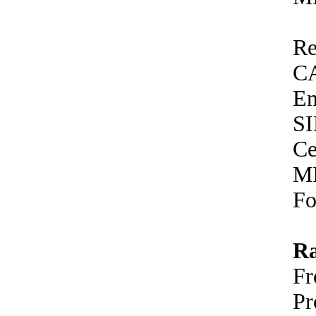
Re
C
En
SI
Ce
M
Fo
R
Fr
P