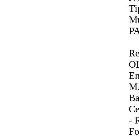
Ti
Mu
P
Re
O
En
M
Ba
Ce
- 
Fo