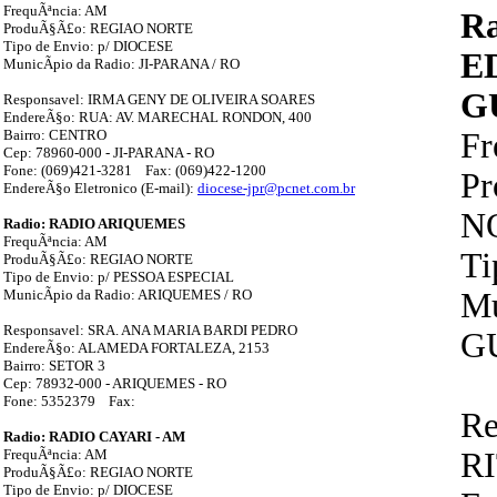
FrequÃªncia: AM
R
ProduÃ§Ã£o: REGIAO NORTE
Tipo de Envio: p/ DIOCESE
E
MunicÃ­pio da Radio: JI-PARANA / RO
G
Responsavel: IRMA GENY DE OLIVEIRA SOARES
EndereÃ§o: RUA: AV. MARECHAL RONDON, 400
Bairro: CENTRO
F
Cep: 78960-000 - JI-PARANA - RO
Fone: (069)421-3281 Fax: (069)422-1200
P
EndereÃ§o Eletronico (E-mail):
diocese-jpr@pcnet.com.br
N
Radio: RADIO ARIQUEMES
FrequÃªncia: AM
Ti
ProduÃ§Ã£o: REGIAO NORTE
Tipo de Envio: p/ PESSOA ESPECIAL
MunicÃ­pio da Radio: ARIQUEMES / RO
Mu
Responsavel: SRA. ANA MARIA BARDI PEDRO
G
EndereÃ§o: ALAMEDA FORTALEZA, 2153
Bairro: SETOR 3
Cep: 78932-000 - ARIQUEMES - RO
Fone: 5352379 Fax:
Re
Radio: RADIO CAYARI - AM
FrequÃªncia: AM
R
ProduÃ§Ã£o: REGIAO NORTE
Tipo de Envio: p/ DIOCESE