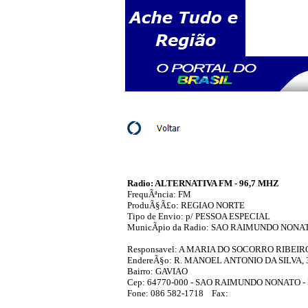
Radio: ALTERNATIVA FM - 96,7 MHZ
FrequÃªncia: FM
ProduÃ§Ã£o: REGIAO NORTE
Tipo de Envio: p/ PESSOA ESPECIAL
MunicÃ­pio da Radio: SAO RAIMUNDO NONAT
Responsavel: A MARIA DO SOCORRO RIBEI
EndereÃ§o: R. MANOEL ANTONIO DA SILVA, 
Bairro: GAVIAO
Cep: 64770-000 - SAO RAIMUNDO NONATO - 
Fone: 086 582-1718 Fax: