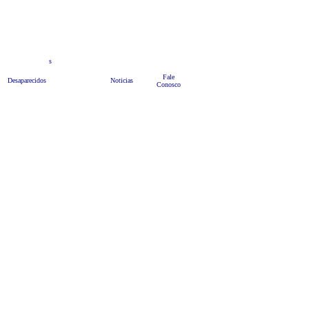
teis
s
Anuncie
Bate Papo
HOME
Fale
Desaparecidos
Noticias
Conosco