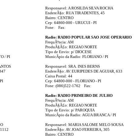
Responsavel: A ROSILDA SILVA ROCHA
EndereÃ§o: RUA TIRADENTES, 45
Bairro: CENTRO
Cep: 64860-000 - URUCUI - PI
Fone: Fax:
Radio: RADIO POPULAR SAO JOSE OPERARIO
FrequÃªncia: AM
ProduÃ§Ã£o: REGIAO NORTE
Tipo de Envio: p/ DIOCESE
O / PI
MunicÃ­pio da Radio: FLORIANO / PI
SANTOS
Responsavel: SRA. INES BERNS
347
EndereÃ§o: AV. EURIPEDES DE AGUIAR, 633
Caixa Postal: 44
PI
Cep: 64800-000 - FLORIANO - PI
Fone: (086)522-1762 Fax:
Radio: RADIO PRIMEIRO DE JULHO
FrequÃªncia: AM
ProduÃ§Ã£o: REGIAO NORTE
Tipo de Envio: p/ PAROQUIA
MunicÃ­pio da Radio: AGUA BRANCA / PI
LO
Responsavel: MARIA SALOME MELO SOUSA
1112
EndereÃ§o: AV. JOAO FERREIRA, 305
Bairro: CENTRO