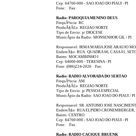
Cep: 64760-000 - SAO JOAO DO PIAUI - PI
Fone: Fax:
Radio: PAROQUIA MENINO DEUS
FrequÃªncia: RC
ProduÃ§Ã£o: REGIAO NORTE
Tipo de Envio: p/ DIOCESE
MunicÃ­pio da Radio: MONSENHOR GIL / PI
Responsavel: IRMA MARIA JOSE ARAUJO M
EndereÃ§o: RUA: QUADRA 06, CASA 01, SET
Bairro: MOCAMBINHO I
Cep: 64000-000 - TERESINA - PI
Fone: (086)224-2026 Fax:
Radio: RADIO ALVORADA DO SERTAO
FrequÃªncia: AM
ProduÃ§Ã£o: REGIAO NORTE
Tipo de Envio: p/ PESSOA ESPECIAL
MunicÃ­pio da Radio: SAO JOAO DO PIAUI / PI
Responsavel: SR. ANTONIO JOSE NASCIMEN
EndereÃ§o: RUA ELPIDIO CRONEMBERGER, 
Bairro: CENTRO
Cep: 64760-000 - SAO JOAO DO PIAUI - PI
Fone: Fax:
Radio: RADIO CACIQUE BRUENK