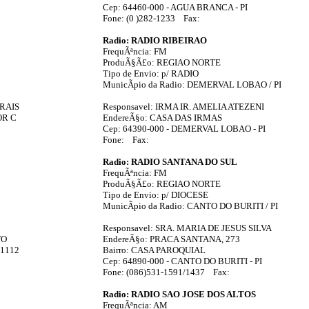
Cep: 64460-000 - AGUA BRANCA - PI
Fone: (0 )282-1233 Fax:
Radio: RADIO RIBEIRAO
FrequÃªncia: FM
ProduÃ§Ã£o: REGIAO NORTE
Tipo de Envio: p/ RADIO
MunicÃ­pio da Radio: DEMERVAL LOBAO / PI
ORAIS
Responsavel: IRMA IR. AMELIA ATEZENI
OR C
EndereÃ§o: CASA DAS IRMAS
Cep: 64390-000 - DEMERVAL LOBAO - PI
Fone: Fax:
Radio: RADIO SANTANA DO SUL
FrequÃªncia: FM
ProduÃ§Ã£o: REGIAO NORTE
Tipo de Envio: p/ DIOCESE
MunicÃ­pio da Radio: CANTO DO BURITI / PI
Responsavel: SRA. MARIA DE JESUS SILVA
TO
EndereÃ§o: PRACA SANTANA, 273
1112
Bairro: CASA PAROQUIAL
Cep: 64890-000 - CANTO DO BURITI - PI
Fone: (086)531-1591/1437 Fax:
Radio: RADIO SAO JOSE DOS ALTOS
FrequÃªncia: AM