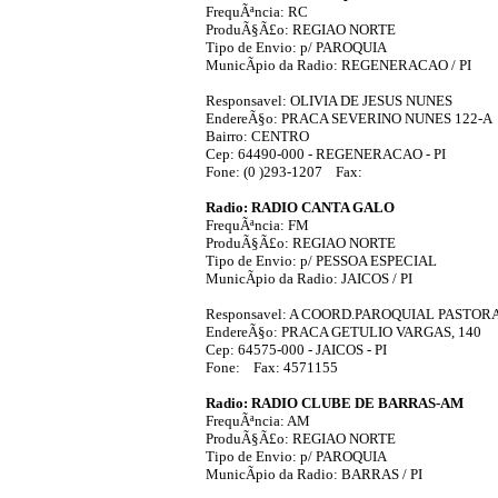
FrequÃªncia: RC
ProduÃ§Ã£o: REGIAO NORTE
Tipo de Envio: p/ PAROQUIA
MunicÃ­pio da Radio: REGENERACAO / PI
Responsavel: OLIVIA DE JESUS NUNES
EndereÃ§o: PRACA SEVERINO NUNES 122-A
Bairro: CENTRO
Cep: 64490-000 - REGENERACAO - PI
Fone: (0 )293-1207 Fax:
Radio: RADIO CANTA GALO
FrequÃªncia: FM
ProduÃ§Ã£o: REGIAO NORTE
Tipo de Envio: p/ PESSOA ESPECIAL
MunicÃ­pio da Radio: JAICOS / PI
Responsavel: A COORD.PAROQUIAL PASTO
EndereÃ§o: PRACA GETULIO VARGAS, 140
Cep: 64575-000 - JAICOS - PI
Fone: Fax: 4571155
Radio: RADIO CLUBE DE BARRAS-AM
FrequÃªncia: AM
ProduÃ§Ã£o: REGIAO NORTE
Tipo de Envio: p/ PAROQUIA
MunicÃ­pio da Radio: BARRAS / PI