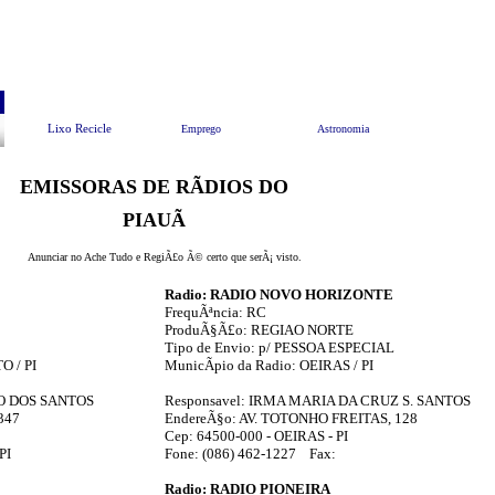
Pesquisar
Animais e Meio Ambiente
EndereÃ§os Ãº
Lixo Recicle
Emprego
Astronomia
EMISSORAS DE RÃDIOS DO
PIAUÃ
Anunciar no Ache Tudo e RegiÃ£o Ã© certo que serÃ¡ visto.
Radio: RADIO NOVO HORIZONTE
FrequÃªncia: RC
ProduÃ§Ã£o: REGIAO NORTE
Tipo de Envio: p/ PESSOA ESPECIAL
O / PI
MunicÃ­pio da Radio: OEIRAS / PI
RO DOS SANTOS
Responsavel: IRMA MARIA DA CRUZ S. SANTOS
347
EndereÃ§o: AV. TOTONHO FREITAS, 128
Cep: 64500-000 - OEIRAS - PI
PI
Fone: (086) 462-1227 Fax:
Radio: RADIO PIONEIRA