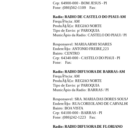
Cep: 64900-000 - BOM JESUS - PI
Fone: (086)562-1109 Fax:
Radio: RADIO DE CASTELO DO PIAUI-AM
FrequÃªncia: AM
ProduÃ§Ã£o: REGIAO NORTE
Tipo de Envio: p/ PAROQUIA
MunicÃ­pio da Radio: CASTELO DO PIAUI / PI
Responsavel: MARIA ARMI SOARES
EndereÃ§o: ANTONIO FREIRE,223
Bairro: CENTRO
Cep: 64340-000 - CASTELO DO PIAUI - PI
Fone: Fax:
Radio: RADIO DIFUSORA DE BARRAS-AM
FrequÃªncia: AM
ProduÃ§Ã£o: REGIAO NORTE
Tipo de Envio: p/ PAROQUIA
MunicÃ­pio da Radio: BARRAS / PI
Responsavel: SRA. MARIA DAS DORES SOUS
EndereÃ§o: RUA COREOLANO DE CARVALHO
Bairro: BOA VISTA
Cep: 64100-000 - BARRAS - PI
Fone: (086)242-1223 Fax:
Radio: RADIO DIFUSORA DE FLORIANO