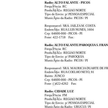
Radio: ALTO FALANTE - PICOS
FrequÃªncia: RC
ProduÃ§Ã£o: REGIAO NORTE
Tipo de Envio: p/ PESSOA ESPECIAL
MunicÃ­pio da Radio: PICOS / PI
Responsavel: SRA. JAILZA M. COSTA
EndereÃ§o: RUA LUIS NUNES, 1604
Cep: 64600-000 - PICOS - PI
Fone: 422-1718 Fax:
Radio: ALTO FALANTE/PAROQUIA S. FRAN
FrequÃªncia: RC
ProduÃ§Ã£o: REGIAO NORTE
Tipo de Envio: p/ PAROQUIA
MunicÃ­pio da Radio: PICOS / PI
Responsavel: SRA. MAURICIA DUARTE DE F
EndereÃ§o: RUA COELHO NETO, 91
Bairro: JUNCO
Cep: 64600-000 - PICOS - PI
Fone: ( )422-4262 Fax:
Radio: CIDADE LUZ
FrequÃªncia: FM
ProduÃ§Ã£o: REGIAO NORTE
Tipo de Envio: p/ PESSOA ESPECIAL
MunicÃ­pio da Radio: URUCUI / PI