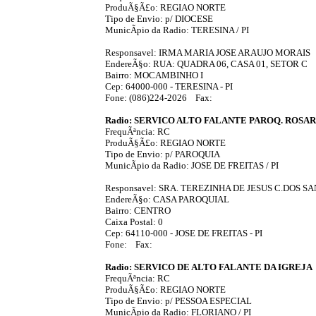
ProduÃ§Ã£o: REGIAO NORTE
Tipo de Envio: p/ DIOCESE
MunicÃ­pio da Radio: TERESINA / PI
Responsavel: IRMA MARIA JOSE ARAUJO MORAIS
EndereÃ§o: RUA: QUADRA 06, CASA 01, SETOR C
Bairro: MOCAMBINHO I
Cep: 64000-000 - TERESINA - PI
Fone: (086)224-2026 Fax:
Radio: SERVICO ALTO FALANTE PAROQ. ROSA
FrequÃªncia: RC
ProduÃ§Ã£o: REGIAO NORTE
Tipo de Envio: p/ PAROQUIA
MunicÃ­pio da Radio: JOSE DE FREITAS / PI
Responsavel: SRA. TEREZINHA DE JESUS C.DOS S
EndereÃ§o: CASA PAROQUIAL
Bairro: CENTRO
Caixa Postal: 0
Cep: 64110-000 - JOSE DE FREITAS - PI
Fone: Fax:
Radio: SERVICO DE ALTO FALANTE DA IGREJA
FrequÃªncia: RC
ProduÃ§Ã£o: REGIAO NORTE
Tipo de Envio: p/ PESSOA ESPECIAL
MunicÃ­pio da Radio: FLORIANO / PI