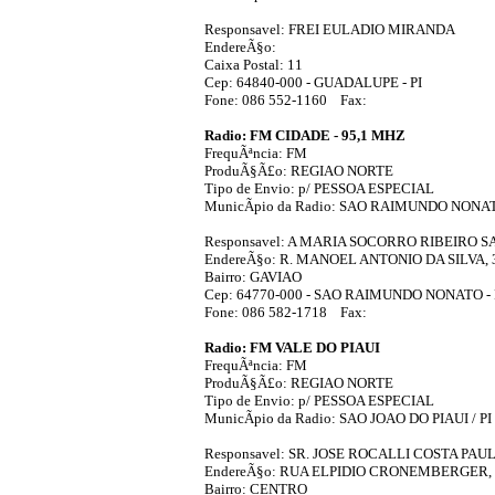
Responsavel: FREI EULADIO MIRANDA
EndereÃ§o:
Caixa Postal: 11
Cep: 64840-000 - GUADALUPE - PI
Fone: 086 552-1160 Fax:
Radio: FM CIDADE - 95,1 MHZ
FrequÃªncia: FM
ProduÃ§Ã£o: REGIAO NORTE
Tipo de Envio: p/ PESSOA ESPECIAL
MunicÃ­pio da Radio: SAO RAIMUNDO NONAT
Responsavel: A MARIA SOCORRO RIBEIRO 
EndereÃ§o: R. MANOEL ANTONIO DA SILVA, 
Bairro: GAVIAO
Cep: 64770-000 - SAO RAIMUNDO NONATO - 
Fone: 086 582-1718 Fax:
Radio: FM VALE DO PIAUI
FrequÃªncia: FM
ProduÃ§Ã£o: REGIAO NORTE
Tipo de Envio: p/ PESSOA ESPECIAL
MunicÃ­pio da Radio: SAO JOAO DO PIAUI / PI
Responsavel: SR. JOSE ROCALLI COSTA PAU
EndereÃ§o: RUA ELPIDIO CRONEMBERGER, 
Bairro: CENTRO