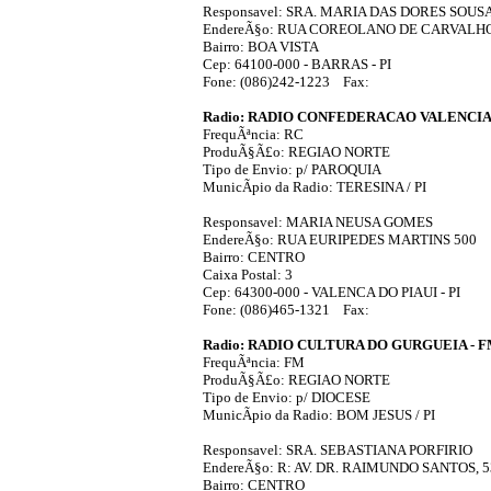
Responsavel: SRA. MARIA DAS DORES SOUS
EndereÃ§o: RUA COREOLANO DE CARVALHO
Bairro: BOA VISTA
Cep: 64100-000 - BARRAS - PI
Fone: (086)242-1223 Fax:
Radio: RADIO CONFEDERACAO VALENCI
FrequÃªncia: RC
ProduÃ§Ã£o: REGIAO NORTE
Tipo de Envio: p/ PAROQUIA
MunicÃ­pio da Radio: TERESINA / PI
Responsavel: MARIA NEUSA GOMES
EndereÃ§o: RUA EURIPEDES MARTINS 500
Bairro: CENTRO
Caixa Postal: 3
Cep: 64300-000 - VALENCA DO PIAUI - PI
Fone: (086)465-1321 Fax:
Radio: RADIO CULTURA DO GURGUEIA - 
FrequÃªncia: FM
ProduÃ§Ã£o: REGIAO NORTE
Tipo de Envio: p/ DIOCESE
MunicÃ­pio da Radio: BOM JESUS / PI
Responsavel: SRA. SEBASTIANA PORFIRIO
EndereÃ§o: R: AV. DR. RAIMUNDO SANTOS, 5
Bairro: CENTRO