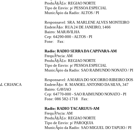
ProduÃ§Ã£o: REGIAO NORTE
Tipo de Envio: p/ PESSOA ESPECIAL
MunicÃ­pio da Radio: ALTOS / PI
Responsavel: SRA. MARLENE ALVES MONTEIRO
EndereÃ§o: RUA 24 DE JANEIRO, 1466
Bairro: MARAVILHA
Cep: 64290-000 - ALTOS - PI
Fone: Fax:
Radio: RADIO SERRA DA CAPIVARA-AM
FrequÃªncia: AM
ProduÃ§Ã£o: REGIAO NORTE
Tipo de Envio: p/ PESSOA ESPECIAL
MunicÃ­pio da Radio: SAO RAIMUNDO NONATO / PI
Responsavel: A MARIA DO SOCORRO RIBEIRO DO
RAL CRIANCA
EndereÃ§o: R. MANOEL ANTONIO DA SILVA, 347
Bairro: GAVIAO
Cep: 64770-000 - SAO RAIMUNDO NONATO - PI
Fone: 086 582-1718 Fax:
Radio: RADIO TACARIJUS-AM
FrequÃªncia: AM
ProduÃ§Ã£o: REGIAO NORTE
Tipo de Envio: p/ PAROQUIA
MunicÃ­pio da Radio: SAO MIGUEL DO TAPUIO / PI