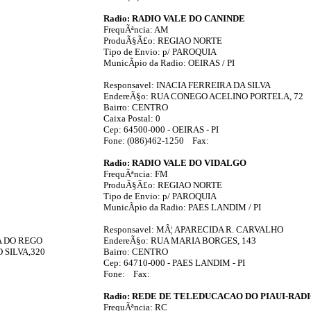
Radio: RADIO VALE DO CANINDE
FrequÃªncia: AM
ProduÃ§Ã£o: REGIAO NORTE
Tipo de Envio: p/ PAROQUIA
MunicÃ­pio da Radio: OEIRAS / PI
Responsavel: INACIA FERREIRA DA SILVA
EndereÃ§o: RUA CONEGO ACELINO PORTELA, 72
Bairro: CENTRO
Caixa Postal: 0
Cep: 64500-000 - OEIRAS - PI
Fone: (086)462-1250 Fax:
Radio: RADIO VALE DO VIDALGO
FrequÃªncia: FM
ProduÃ§Ã£o: REGIAO NORTE
Tipo de Envio: p/ PAROQUIA
MunicÃ­pio da Radio: PAES LANDIM / PI
Responsavel: MÂ¦ APARECIDA R. CARVALHO
A DO REGO
EndereÃ§o: RUA MARIA BORGES, 143
 SILVA,320
Bairro: CENTRO
Cep: 64710-000 - PAES LANDIM - PI
Fone: Fax:
Radio: REDE DE TELEDUCACAO DO PIAUI-RADI
FrequÃªncia: RC