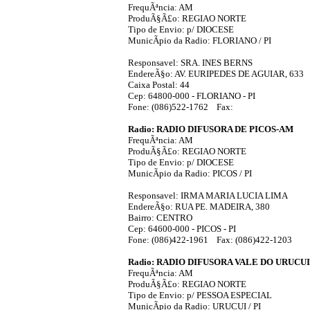
FrequÃªncia: AM
ProduÃ§Ã£o: REGIAO NORTE
Tipo de Envio: p/ DIOCESE
MunicÃ­pio da Radio: FLORIANO / PI
Responsavel: SRA. INES BERNS
EndereÃ§o: AV. EURIPEDES DE AGUIAR, 633
Caixa Postal: 44
Cep: 64800-000 - FLORIANO - PI
Fone: (086)522-1762 Fax:
Radio: RADIO DIFUSORA DE PICOS-AM
FrequÃªncia: AM
ProduÃ§Ã£o: REGIAO NORTE
Tipo de Envio: p/ DIOCESE
MunicÃ­pio da Radio: PICOS / PI
Responsavel: IRMA MARIA LUCIA LIMA
EndereÃ§o: RUA PE. MADEIRA, 380
Bairro: CENTRO
Cep: 64600-000 - PICOS - PI
Fone: (086)422-1961 Fax: (086)422-1203
Radio: RADIO DIFUSORA VALE DO URUCUI
FrequÃªncia: AM
ProduÃ§Ã£o: REGIAO NORTE
Tipo de Envio: p/ PESSOA ESPECIAL
MunicÃ­pio da Radio: URUCUI / PI