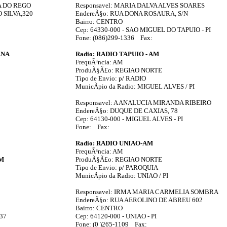
A DO REGO
Responsavel: MARIA DALVA ALVES SOARES
 SILVA,320
EndereÃ§o: RUA DONA ROSAURA, S/N
Bairro: CENTRO
Cep: 64330-000 - SAO MIGUEL DO TAPUIO - PI
Fone: (086)299-1336 Fax:
ANA
Radio: RADIO TAPUIO - AM
FrequÃªncia: AM
ProduÃ§Ã£o: REGIAO NORTE
Tipo de Envio: p/ RADIO
MunicÃ­pio da Radio: MIGUEL ALVES / PI
Responsavel: A ANALUCIA MIRANDA RIBEIRO
EndereÃ§o: DUQUE DE CAXIAS, 78
Cep: 64130-000 - MIGUEL ALVES - PI
Fone: Fax:
Radio: RADIO UNIAO-AM
FrequÃªncia: AM
FM
ProduÃ§Ã£o: REGIAO NORTE
Tipo de Envio: p/ PAROQUIA
MunicÃ­pio da Radio: UNIAO / PI
Responsavel: IRMA MARIA CARMELIA SOMBRA
EndereÃ§o: RUA AEROLINO DE ABREU 602
Bairro: CENTRO
37
Cep: 64120-000 - UNIAO - PI
Fone: (0 )265-1109 Fax: