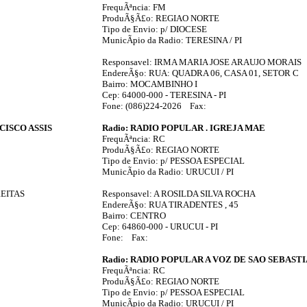
FrequÃªncia: FM
ProduÃ§Ã£o: REGIAO NORTE
Tipo de Envio: p/ DIOCESE
MunicÃ­pio da Radio: TERESINA / PI
Responsavel: IRMA MARIA JOSE ARAUJO MORAIS
EndereÃ§o: RUA: QUADRA 06, CASA 01, SETOR C
Bairro: MOCAMBINHO I
Cep: 64000-000 - TERESINA - PI
Fone: (086)224-2026 Fax:
CISCO ASSIS
Radio: RADIO POPULAR . IGREJA MAE
FrequÃªncia: RC
ProduÃ§Ã£o: REGIAO NORTE
Tipo de Envio: p/ PESSOA ESPECIAL
MunicÃ­pio da Radio: URUCUI / PI
REITAS
Responsavel: A ROSILDA SILVA ROCHA
EndereÃ§o: RUA TIRADENTES , 45
Bairro: CENTRO
Cep: 64860-000 - URUCUI - PI
Fone: Fax:
Radio: RADIO POPULAR A VOZ DE SAO SEBAST
FrequÃªncia: RC
ProduÃ§Ã£o: REGIAO NORTE
Tipo de Envio: p/ PESSOA ESPECIAL
MunicÃ­pio da Radio: URUCUI / PI