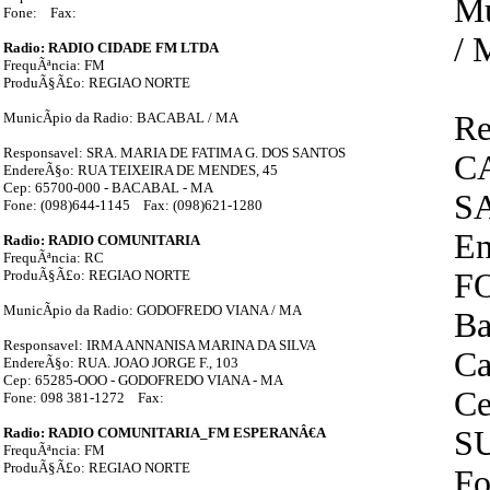
Mu
Fone: Fax:
/
Radio: RADIO CIDADE FM LTDA
FrequÃªncia: FM
ProduÃ§Ã£o: REGIAO NORTE
MunicÃ­pio da Radio: BACABAL / MA
Re
Responsavel: SRA. MARIA DE FATIMA G. DOS SANTOS
C
EndereÃ§o: RUA TEIXEIRA DE MENDES, 45
Cep: 65700-000 - BACABAL - MA
S
Fone: (098)644-1145 Fax: (098)621-1280
En
Radio: RADIO COMUNITARIA
FrequÃªncia: RC
ProduÃ§Ã£o: REGIAO NORTE
F
MunicÃ­pio da Radio: GODOFREDO VIANA / MA
Ba
Responsavel: IRMA ANNANISA MARINA DA SILVA
Ca
EndereÃ§o: RUA. JOAO JORGE F., 103
Cep: 65285-OOO - GODOFREDO VIANA - MA
Ce
Fone: 098 381-1272 Fax:
Radio: RADIO COMUNITARIA_FM ESPERANÂ€A
S
FrequÃªncia: FM
ProduÃ§Ã£o: REGIAO NORTE
Fo