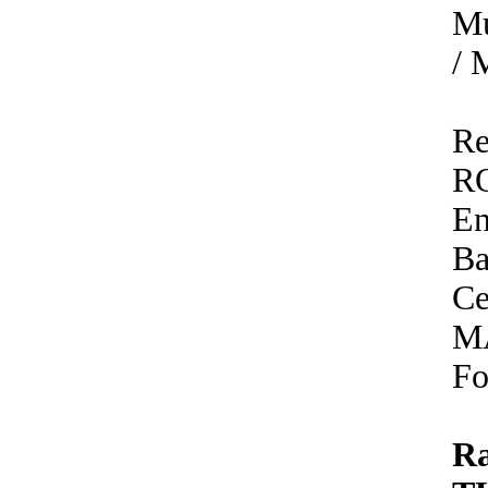
Mu
/
R
R
En
Ba
Ce
M
Fo
R