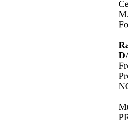
Ce
M
Fo
R
D
Fr
P
N
Mu
P