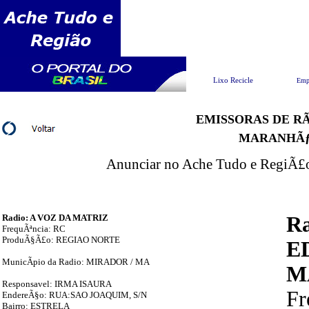
Pesquisar
Lixo Recicle
Emp
EMISSORAS DE RÃ
MARANHÃ
Anunciar no Ache Tudo e RegiÃ£o 
Radio: A VOZ DA MATRIZ
R
FrequÃªncia: RC
ProduÃ§Ã£o: REGIAO NORTE
E
MunicÃ­pio da Radio: MIRADOR / MA
M
Responsavel: IRMA ISAURA
F
EndereÃ§o: RUA:SAO JOAQUIM, S/N
Bairro: ESTRELA