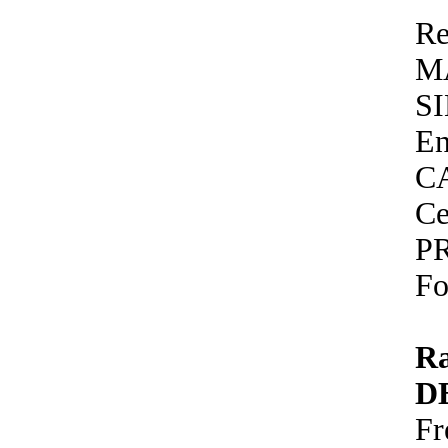
Re
M
S
En
C
Ce
P
Fo
R
D
Fr