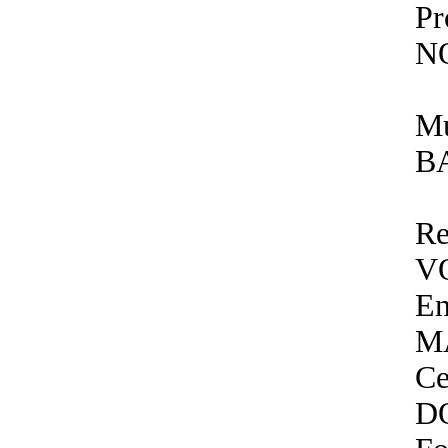
P
N
Mu
B
Re
V
En
M
Ce
D