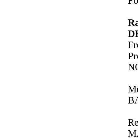
Fo
R
D
Fr
P
N
Mu
B
Re
M