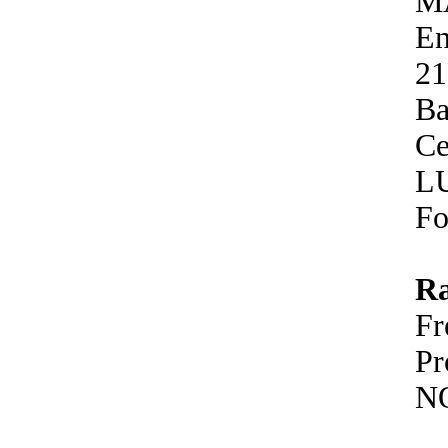
M
En
21
Ba
Ce
L
Fo
R
F
P
N