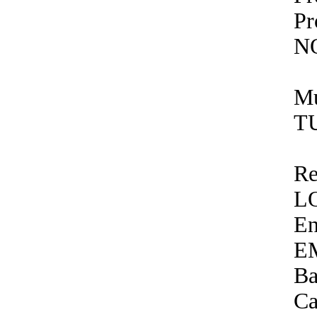
P
N
Mu
T
Re
L
En
E
Ba
Ca