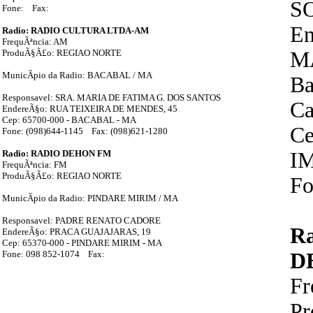
S
Fone: Fax:
En
Radio: RADIO CULTURA LTDA-AM
FrequÃªncia: AM
ProduÃ§Ã£o: REGIAO NORTE
M
MunicÃ­pio da Radio: BACABAL / MA
Ba
Responsavel: SRA. MARIA DE FATIMA G. DOS SANTOS
Ca
EndereÃ§o: RUA TEIXEIRA DE MENDES, 45
Cep: 65700-000 - BACABAL - MA
Ce
Fone: (098)644-1145 Fax: (098)621-1280
Radio: RADIO DEHON FM
I
FrequÃªncia: FM
ProduÃ§Ã£o: REGIAO NORTE
Fo
MunicÃ­pio da Radio: PINDARE MIRIM / MA
Responsavel: PADRE RENATO CADORE
R
EndereÃ§o: PRACA GUAJAJARAS, 19
Cep: 65370-000 - PINDARE MIRIM - MA
Fone: 098 852-1074 Fax:
D
F
P