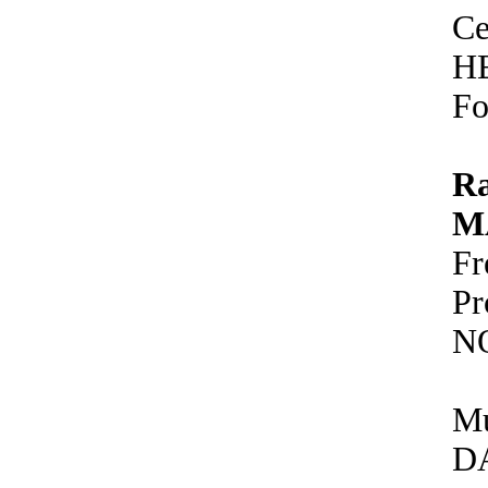
Ce
H
Fo
R
M
F
P
N
Mu
D