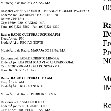
MunicÃ­pio da Radio: CAXIAS / MA
(0
Responsavel: SRA. DORALICE BRANDAO COELHO PACHECO
EndereÃ§o: RUA BENEDITO LEITE,1078
Bairro: CENTRO
Cep: 65604-020 - CAXIAS - MA
R
Fone: (098)521-5562 Fax: (098)521-4339
I
Radio: RADIO CULTURA JUCRISMA FM
FrequÃªncia: FM
F
ProduÃ§Ã£o: REGIAO NORTE
P
MunicÃ­pio da Radio: MARAJA DO SENA / MA
Responsavel: PADRE ROBERTO MINORA
N
EndereÃ§o: RUA DOM JOAO VI - CASA PAROQUIAL
Cep: 65286-000 - MARAJA DO SENA - MA
Fone: 098 373-1123 Fax:
Mu
Radio: RADIO CULTURA LTDA AM
FrequÃªncia: AM
I
ProduÃ§Ã£o: REGIAO NORTE
MunicÃ­pio da Radio: PEDREIRAS / MA
Responsavel: A VALTER JUNIOR
Re
EndereÃ§o: AV. RIO BRANCO, 670
Cep: 65725-000 - PEDREIRAS - MA