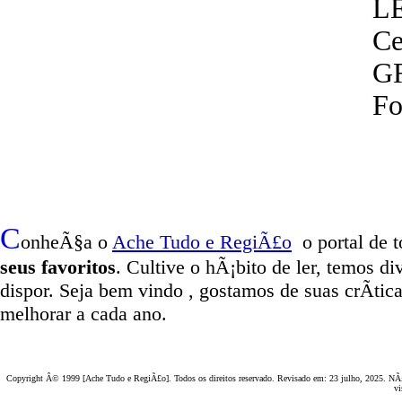
LE
Ce
G
Fo
C
onheÃ§a o
A
che Tudo e RegiÃ£o
o portal
de t
seus favoritos
. Cultive o hÃ¡bito de ler, temos
di
dispor
.
Seja b
em vindo
, g
ostamos de suas crÃ­tic
melhorar a cada ano.
Copyright Â© 1999 [Ache Tudo e RegiÃ£o]. Todos os direitos reservado. Revisado em:
23 julho, 2025
. NÃ£
vi