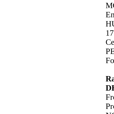
M
En
H
17
Ce
P
Fo
R
D
Fr
P