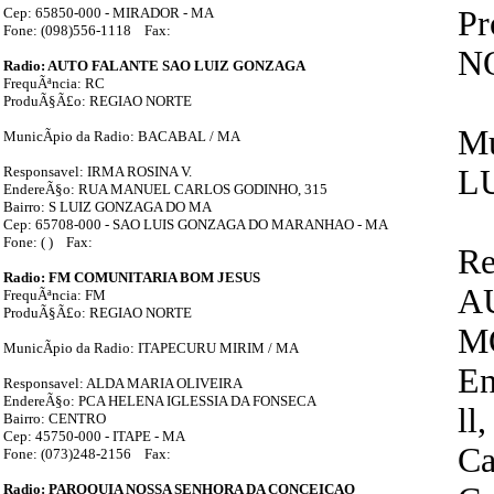
Cep: 65850-000 - MIRADOR - MA
P
Fone: (098)556-1118 Fax:
N
Radio: AUTO FALANTE SAO LUIZ GONZAGA
FrequÃªncia: RC
ProduÃ§Ã£o: REGIAO NORTE
Mu
MunicÃ­pio da Radio: BACABAL / MA
Responsavel: IRMA ROSINA V.
LU
EndereÃ§o: RUA MANUEL CARLOS GODINHO, 315
Bairro: S LUIZ GONZAGA DO MA
Cep: 65708-000 - SAO LUIS GONZAGA DO MARANHAO - MA
Fone: ( ) Fax:
Re
Radio: FM COMUNITARIA BOM JESUS
A
FrequÃªncia: FM
ProduÃ§Ã£o: REGIAO NORTE
M
MunicÃ­pio da Radio: ITAPECURU MIRIM / MA
E
Responsavel: ALDA MARIA OLIVEIRA
EndereÃ§o: PCA HELENA IGLESSIA DA FONSECA
ll
Bairro: CENTRO
Cep: 45750-000 - ITAPE - MA
Ca
Fone: (073)248-2156 Fax:
Radio: PAROQUIA NOSSA SENHORA DA CONCEICAO