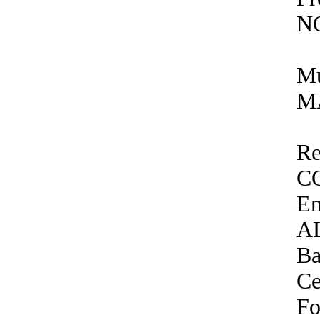
N
Mu
M
Re
C
En
A
B
Ce
Fo