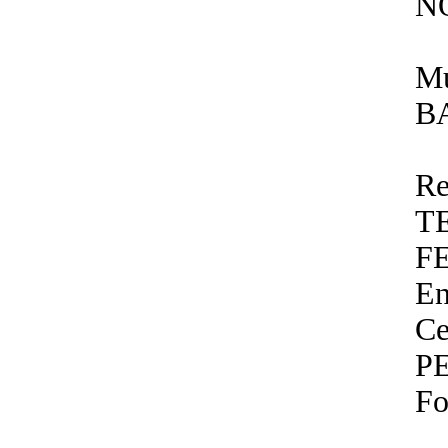
N
Mu
B
Re
T
F
En
Ce
P
Fo