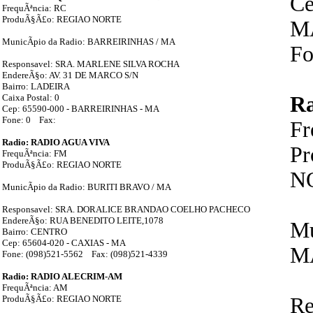
Ce
FrequÃªncia: RC
ProduÃ§Ã£o: REGIAO NORTE
M
MunicÃ­pio da Radio: BARREIRINHAS / MA
Fo
Responsavel: SRA. MARLENE SILVA ROCHA
EndereÃ§o: AV. 31 DE MARCO S/N
Bairro: LADEIRA
Caixa Postal: 0
R
Cep: 65590-000 - BARREIRINHAS - MA
Fone: 0 Fax:
F
Radio: RADIO AGUA VIVA
P
FrequÃªncia: FM
ProduÃ§Ã£o: REGIAO NORTE
N
MunicÃ­pio da Radio: BURITI BRAVO / MA
Responsavel: SRA. DORALICE BRANDAO COELHO PACHECO
EndereÃ§o: RUA BENEDITO LEITE,1078
Mu
Bairro: CENTRO
Cep: 65604-020 - CAXIAS - MA
M
Fone: (098)521-5562 Fax: (098)521-4339
Radio: RADIO ALECRIM-AM
FrequÃªncia: AM
ProduÃ§Ã£o: REGIAO NORTE
Re