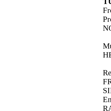
T
F
P
N
Mu
H
Re
F
S
E
R