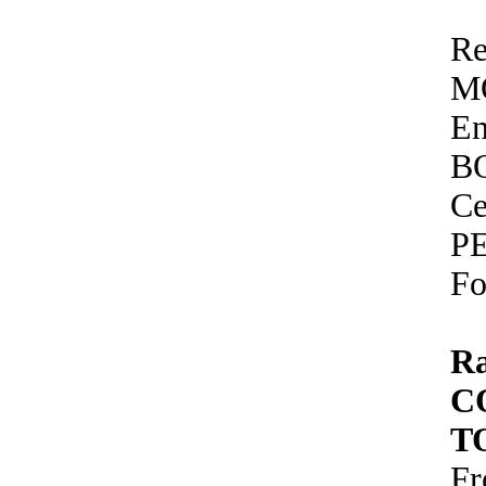
Re
M
E
B
Ce
P
Fo
R
C
T
Fr