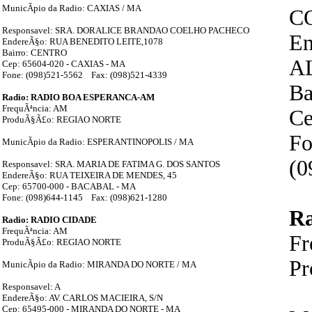
MunicÃ­pio da Radio: CAXIAS / MA
C
Responsavel: SRA. DORALICE BRANDAO COELHO PACHECO
En
EndereÃ§o: RUA BENEDITO LEITE,1078
Bairro: CENTRO
A
Cep: 65604-020 - CAXIAS - MA
Fone: (098)521-5562 Fax: (098)521-4339
B
Radio: RADIO BOA ESPERANCA-AM
FrequÃªncia: AM
Ce
ProduÃ§Ã£o: REGIAO NORTE
Fo
MunicÃ­pio da Radio: ESPERANTINOPOLIS / MA
(0
Responsavel: SRA. MARIA DE FATIMA G. DOS SANTOS
EndereÃ§o: RUA TEIXEIRA DE MENDES, 45
Cep: 65700-000 - BACABAL - MA
Fone: (098)644-1145 Fax: (098)621-1280
R
Radio: RADIO CIDADE
FrequÃªncia: AM
Fr
ProduÃ§Ã£o: REGIAO NORTE
P
MunicÃ­pio da Radio: MIRANDA DO NORTE / MA
Responsavel: A
EndereÃ§o: AV. CARLOS MACIEIRA, S/N
Cep: 65495-000 - MIRANDA DO NORTE - MA