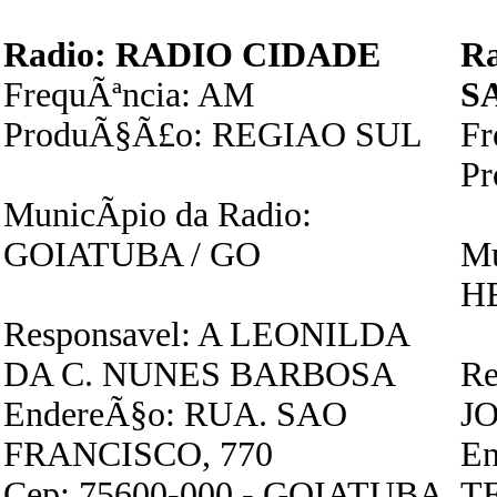
Radio: RADIO CIDADE
R
FrequÃªncia: AM
S
ProduÃ§Ã£o: REGIAO SUL
F
P
MunicÃ­pio da Radio:
GOIATUBA / GO
Mu
H
Responsavel: A LEONILDA
DA C. NUNES BARBOSA
Re
EndereÃ§o: RUA. SAO
J
FRANCISCO, 770
En
Cep: 75600-000 - GOIATUBA
T