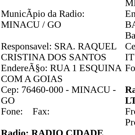
M
MunicÃ­pio da Radio:
En
MINACU / GO
B
B
Responsavel: SRA. RAQUEL
Ce
CRISTINA DOS SANTOS
I
EndereÃ§o: RUA 1 ESQUINA
Fo
COM A GOIAS
Cep: 76460-000 - MINACU -
R
GO
L
Fone: Fax:
F
P
Radio: RADIO CIDADE