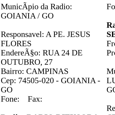
MunicÃ­pio da Radio:
Fo
GOIANIA / GO
R
Responsavel: A PE. JESUS
S
FLORES
F
EndereÃ§o: RUA 24 DE
P
OUTUBRO, 27
Bairro: CAMPINAS
Mu
Cep: 74505-020 - GOIANIA -
L
GO
G
Fone: Fax:
Re