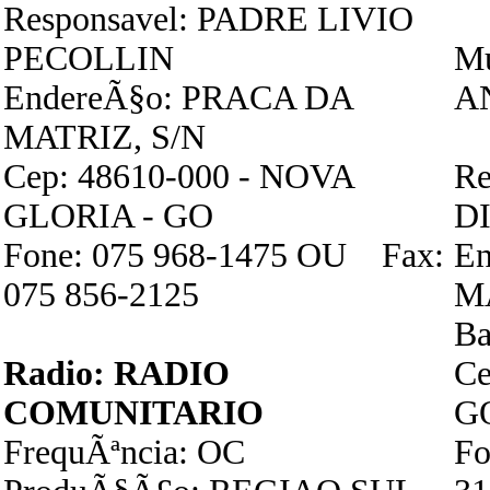
Responsavel: PADRE LIVIO
PECOLLIN
Mu
EndereÃ§o: PRACA DA
A
MATRIZ, S/N
Cep: 48610-000 - NOVA
Re
GLORIA - GO
D
Fone: 075 968-1475 OU Fax:
En
075 856-2125
M
Ba
Radio: RADIO
Ce
COMUNITARIO
G
FrequÃªncia: OC
Fo