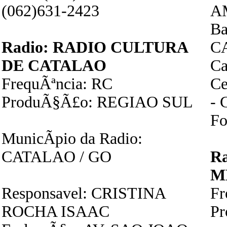
(062)631-2423
A
Ba
Radio: RADIO CULTURA
C
DE CATALAO
Ca
FrequÃªncia: RC
Ce
ProduÃ§Ã£o: REGIAO SUL
- 
Fo
MunicÃ­pio da Radio:
CATALAO / GO
R
M
Responsavel: CRISTINA
F
ROCHA ISAAC
P