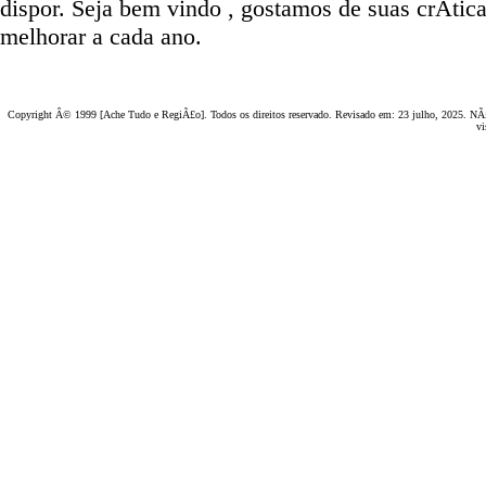
dispor
.
Seja b
em vindo
, g
ostamos de suas crÃ­tic
melhorar a cada ano.
Copyright Â© 1999 [Ache Tudo e RegiÃ£o]. Todos os direitos reservado. Revisado em:
23 julho, 2025
. NÃ£
vi