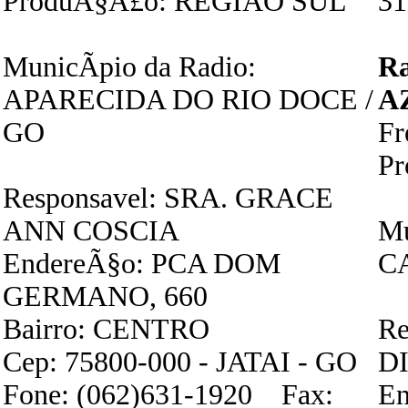
ProduÃ§Ã£o: REGIAO SUL
31
MunicÃ­pio da Radio:
R
APARECIDA DO RIO DOCE /
A
GO
F
P
Responsavel: SRA. GRACE
ANN COSCIA
Mu
EndereÃ§o: PCA DOM
C
GERMANO, 660
Bairro: CENTRO
Re
Cep: 75800-000 - JATAI - GO
D
Fone: (062)631-1920 Fax:
En