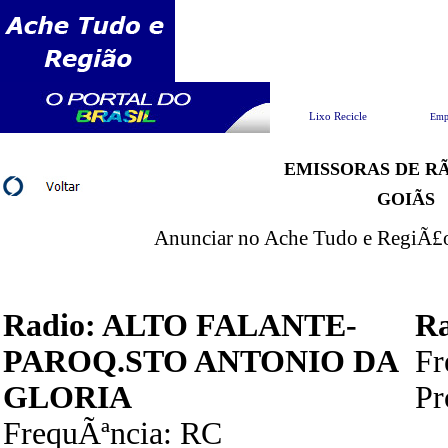
Pesquisar
Lixo Recicle
Emp
EMISSORAS DE RÃ
GOIÃS
Anunciar no Ache Tudo e RegiÃ£o 
Radio: ALTO FALANTE-
R
PAROQ.STO ANTONIO DA
F
GLORIA
P
FrequÃªncia: RC