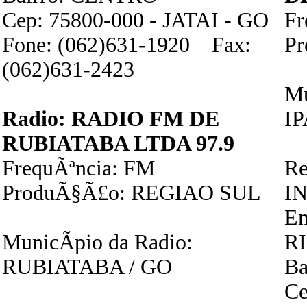
Cep: 75800-000 - JATAI - GO
F
Fone: (062)631-1920 Fax:
P
(062)631-2423
Mu
Radio: RADIO FM DE
I
RUBIATABA LTDA 97.9
FrequÃªncia: FM
Re
ProduÃ§Ã£o: REGIAO SUL
I
E
MunicÃ­pio da Radio:
R
RUBIATABA / GO
Ba
Ce