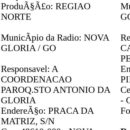
ProduÃ§Ã£o: REGIAO
Mu
NORTE
G
MunicÃ­pio da Radio: NOVA
Re
GLORIA / GO
C
P
Responsavel: A
En
COORDENACAO
P
PAROQ.STO ANTONIO DA
Ce
GLORIA
- 
EndereÃ§o: PRACA DA
Fo
MATRIZ, S/N