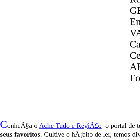
G
En
V
Ca
Ce
A
Fo
C
onheÃ§a o
A
che Tudo e RegiÃ£o
o portal
de t
seus favoritos
. Cultive o hÃ¡bito de ler, temos
di