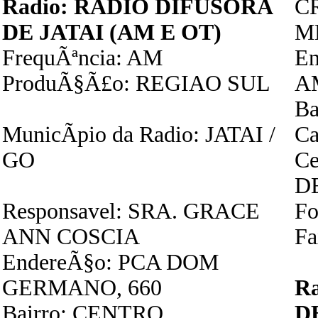
Radio: RADIO DIFUSORA
C
DE JATAI (AM E OT)
M
FrequÃªncia: AM
En
ProduÃ§Ã£o: REGIAO SUL
A
Ba
MunicÃ­pio da Radio: JATAI /
Ca
GO
Ce
D
Responsavel: SRA. GRACE
Fo
ANN COSCIA
Fa
EndereÃ§o: PCA DOM
GERMANO, 660
R
Bairro: CENTRO
D