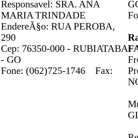
Responsavel: SRA. ANA
G
MARIA TRINDADE
Fo
EndereÃ§o: RUA PEROBA,
290
R
Cep: 76350-000 - RUBIATABA
F
- GO
Fr
Fone: (062)725-1746 Fax:
P
N
Mu
G
Re