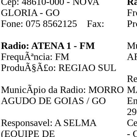
Cep: 48610-000 - NOVA
R
GLORIA - GO
Fr
Fone: 075 8562125 Fax:
P
Radio: ATENA 1 - FM
Mu
FrequÃªncia: FM
A
ProduÃ§Ã£o: REGIAO SUL
Re
MunicÃ­pio da Radio: MORRO
M
AGUDO DE GOIAS / GO
E
29
Responsavel: A SELMA
Ce
(EQUIPE DE
- 