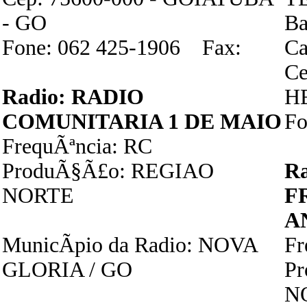
- GO
Ba
Fone: 062 425-1906 Fax:
Ca
Ce
Radio: RADIO
H
COMUNITARIA 1 DE MAIO
Fo
FrequÃªncia: RC
ProduÃ§Ã£o: REGIAO
R
NORTE
F
A
MunicÃ­pio da Radio: NOVA
F
GLORIA / GO
P
N