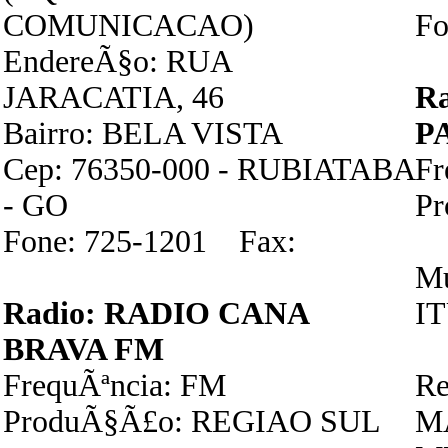
COMUNICACAO)
Fo
EndereÃ§o: RUA
JARACATIA, 46
R
Bairro: BELA VISTA
P
Cep: 76350-000 - RUBIATABA
F
- GO
P
Fone: 725-1201 Fax:
Mu
Radio: RADIO CANA
I
BRAVA FM
FrequÃªncia: FM
Re
ProduÃ§Ã£o: REGIAO SUL
M