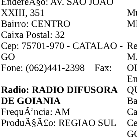
EndereÃ§o: AV. SAO JOAO
XXIII, 351
Mu
Bairro: CENTRO
M
Caixa Postal: 32
Cep: 75701-970 - CATALAO -
Re
GO
M
Fone: (062)441-2398 Fax:
O
En
Radio: RADIO DIFUSORA
Q
DE GOIANIA
B
FrequÃªncia: AM
Ca
ProduÃ§Ã£o: REGIAO SUL
Ce
G