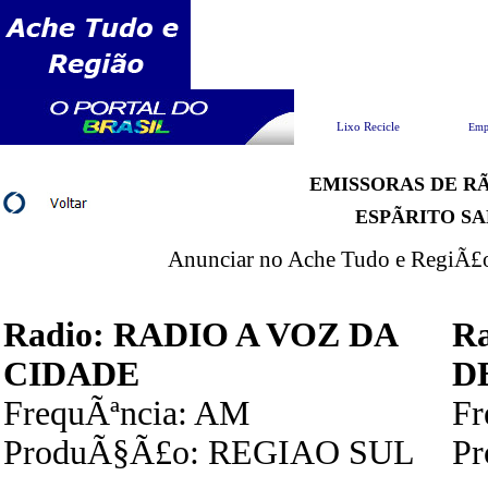
Pesquisar
Lixo Recicle
Emp
EMISSORAS DE RÃ
ESPÃRITO S
Anunciar no Ache Tudo e RegiÃ£o 
Radio: RADIO A VOZ DA
R
CIDADE
D
FrequÃªncia: AM
Fr
ProduÃ§Ã£o: REGIAO SUL
P