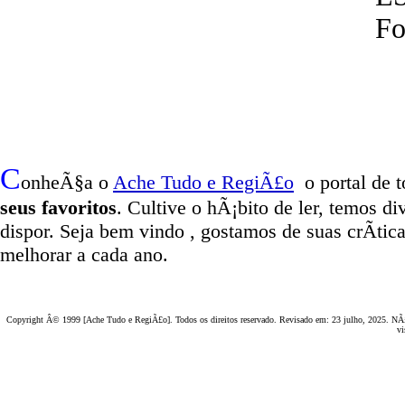
Fo
C
onheÃ§a o
A
che Tudo e RegiÃ£o
o portal
de t
seus favoritos
. Cultive o hÃ¡bito de ler, temos
di
dispor
.
Seja b
em vindo
, g
ostamos de suas crÃ­tic
melhorar a cada ano.
Copyright Â© 1999 [Ache Tudo e RegiÃ£o]. Todos os direitos reservado. Revisado em:
23 julho, 2025
. NÃ£
vi