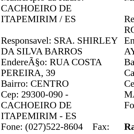
CACHOEIRO DE
ITAPEMIRIM / ES
Re
R
Responsavel: SRA. SHIRLEY
E
DA SILVA BARROS
A
EndereÃ§o: RUA COSTA
Ba
PEREIRA, 39
Ca
Bairro: CENTRO
Ce
Cep: 29300-090 -
M
CACHOEIRO DE
Fo
ITAPEMIRIM - ES
Fone: (027)522-8604 Fax:
R