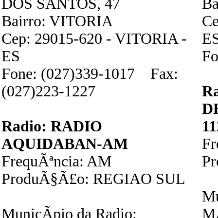
DOS SANTOS, 47
Ba
Bairro: VITORIA
Ce
Cep: 29015-620 - VITORIA -
E
ES
Fo
Fone: (027)339-1017 Fax:
(027)223-1227
R
D
Radio: RADIO
1
AQUIDABAN-AM
F
FrequÃªncia: AM
P
ProduÃ§Ã£o: REGIAO SUL
Mu
MunicÃ­pio da Radio:
M