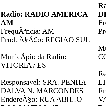
R
Radio: RADIO AMERICA
D
AM
Fr
FrequÃªncia: AM
P
ProduÃ§Ã£o: REGIAO SUL
Mu
MunicÃ­pio da Radio:
C
VITORIA / ES
Re
Responsavel: SRA. PENHA
L
DALVA N. MARCONDES
En
EndereÃ§o: RUA ABILIO
VA