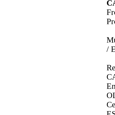
C
Fr
P
Mu
/ 
Re
C
E
OL
Ce
E