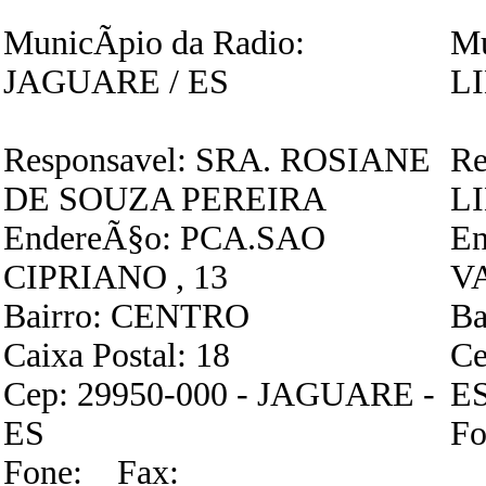
MunicÃ­pio da Radio:
Mu
JAGUARE / ES
L
Responsavel: SRA. ROSIANE
Re
DE SOUZA PEREIRA
L
EndereÃ§o: PCA.SAO
En
CIPRIANO , 13
VA
Bairro: CENTRO
Ba
Caixa Postal: 18
Ce
Cep: 29950-000 - JAGUARE -
E
ES
Fo
Fone: Fax: