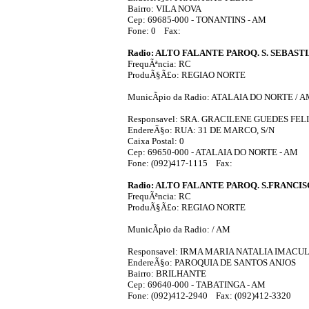
Bairro: VILA NOVA
Cep: 69685-000 - TONANTINS - AM
Fone: 0 Fax:
Radio: ALTO FALANTE PAROQ. S. SEBAST
FrequÃªncia: RC
ProduÃ§Ã£o: REGIAO NORTE
MunicÃ­pio da Radio: ATALAIA DO NORTE / 
Responsavel: SRA. GRACILENE GUEDES FEL
EndereÃ§o: RUA: 31 DE MARCO, S/N
Caixa Postal: 0
Cep: 69650-000 - ATALAIA DO NORTE - AM
Fone: (092)417-1115 Fax:
Radio: ALTO FALANTE PAROQ. S.FRANCIS
FrequÃªncia: RC
ProduÃ§Ã£o: REGIAO NORTE
MunicÃ­pio da Radio: / AM
Responsavel: IRMA MARIA NATALIA IMACU
EndereÃ§o: PAROQUIA DE SANTOS ANJOS
Bairro: BRILHANTE
Cep: 69640-000 - TABATINGA - AM
Fone: (092)412-2940 Fax: (092)412-3320