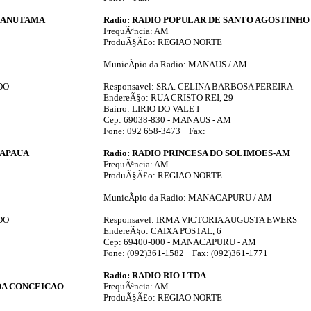
 CANUTAMA
Radio: RADIO POPULAR DE SANTO AGOSTINHO
FrequÃªncia: AM
ProduÃ§Ã£o: REGIAO NORTE
MunicÃ­pio da Radio: MANAUS / AM
DO
Responsavel: SRA. CELINA BARBOSA PEREIRA
EndereÃ§o: RUA CRISTO REI, 29
Bairro: LIRIO DO VALE I
Cep: 69038-830 - MANAUS - AM
Fone: 092 658-3473 Fax:
TAPAUA
Radio: RADIO PRINCESA DO SOLIMOES-AM
FrequÃªncia: AM
ProduÃ§Ã£o: REGIAO NORTE
MunicÃ­pio da Radio: MANACAPURU / AM
DO
Responsavel: IRMA VICTORIA AUGUSTA EWERS
EndereÃ§o: CAIXA POSTAL, 6
Cep: 69400-000 - MANACAPURU - AM
Fone: (092)361-1582 Fax: (092)361-1771
Radio: RADIO RIO LTDA
DA CONCEICAO
FrequÃªncia: AM
ProduÃ§Ã£o: REGIAO NORTE