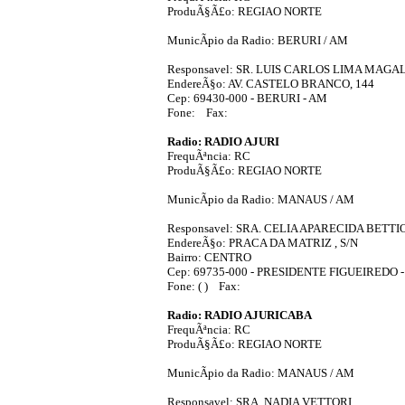
ProduÃ§Ã£o: REGIAO NORTE
MunicÃ­pio da Radio: BERURI / AM
Responsavel: SR. LUIS CARLOS LIMA MAG
EndereÃ§o: AV. CASTELO BRANCO, 144
Cep: 69430-000 - BERURI - AM
Fone: Fax:
Radio: RADIO AJURI
FrequÃªncia: RC
ProduÃ§Ã£o: REGIAO NORTE
MunicÃ­pio da Radio: MANAUS / AM
Responsavel: SRA. CELIA APARECIDA BETTI
EndereÃ§o: PRACA DA MATRIZ , S/N
Bairro: CENTRO
Cep: 69735-000 - PRESIDENTE FIGUEIREDO 
Fone: ( ) Fax:
Radio: RADIO AJURICABA
FrequÃªncia: RC
ProduÃ§Ã£o: REGIAO NORTE
MunicÃ­pio da Radio: MANAUS / AM
Responsavel: SRA. NADIA VETTORI