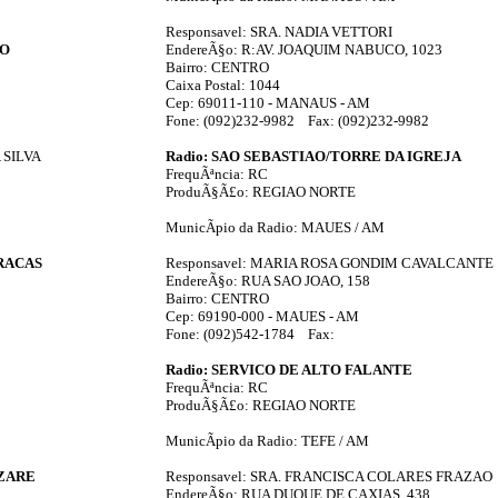
Responsavel: SRA. NADIA VETTORI
AO
EndereÃ§o: R:AV. JOAQUIM NABUCO, 1023
Bairro: CENTRO
Caixa Postal: 1044
Cep: 69011-110 - MANAUS - AM
Fone: (092)232-9982 Fax: (092)232-9982
 SILVA
Radio: SAO SEBASTIAO/TORRE DA IGREJA
FrequÃªncia: RC
ProduÃ§Ã£o: REGIAO NORTE
MunicÃ­pio da Radio: MAUES / AM
GRACAS
Responsavel: MARIA ROSA GONDIM CAVALCANTE
EndereÃ§o: RUA SAO JOAO, 158
Bairro: CENTRO
Cep: 69190-000 - MAUES - AM
Fone: (092)542-1784 Fax:
Radio: SERVICO DE ALTO FALANTE
FrequÃªncia: RC
ProduÃ§Ã£o: REGIAO NORTE
MunicÃ­pio da Radio: TEFE / AM
AZARE
Responsavel: SRA. FRANCISCA COLARES FRAZAO
EndereÃ§o: RUA DUQUE DE CAXIAS, 438