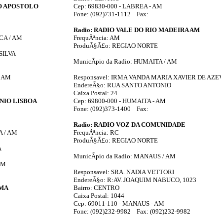
LO APOSTOLO
Cep: 69830-000 - LABREA - AM
Fone: (092)731-1112 Fax:
Radio: RADIO VALE DO RIO MADEIRA AM
CA / AM
FrequÃªncia: AM
ProduÃ§Ã£o: REGIAO NORTE
SILVA
MunicÃ­pio da Radio: HUMAITA / AM
- AM
Responsavel: IRMA VANDA MARIA XAVIER DE AZ
EndereÃ§o: RUA SANTO ANTONIO
Caixa Postal: 24
ONIO LISBOA
Cep: 69800-000 - HUMAITA - AM
Fone: (092)373-1400 Fax:
Radio: RADIO VOZ DA COMUNIDADE
A / AM
FrequÃªncia: RC
ProduÃ§Ã£o: REGIAO NORTE
A
MunicÃ­pio da Radio: MANAUS / AM
AM
Responsavel: SRA. NADIA VETTORI
EndereÃ§o: R:AV. JOAQUIM NABUCO, 1023
AMA
Bairro: CENTRO
Caixa Postal: 1044
Cep: 69011-110 - MANAUS - AM
Fone: (092)232-9982 Fax: (092)232-9982