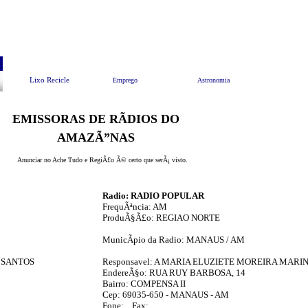
Pesquisar
Animais e Meio Ambiente
EndereÃ§os Ãº
Lixo Recicle
Emprego
Astronomia
EMISSORAS DE RÃDIOS DO
AMAZÃ”NAS
Anunciar no Ache Tudo e RegiÃ£o Ã© certo que serÃ¡ visto.
Radio: RADIO POPULAR
FrequÃªncia: AM
ProduÃ§Ã£o: REGIAO NORTE
MunicÃ­pio da Radio: MANAUS / AM
S SANTOS
Responsavel: A MARIA ELUZIETE MOREIRA MARI
EndereÃ§o: RUA RUY BARBOSA, 14
Bairro: COMPENSA II
Cep: 69035-650 - MANAUS - AM
Fone: Fax: