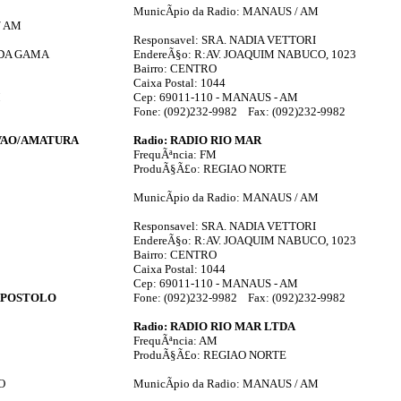
MunicÃ­pio da Radio: MANAUS / AM
/ AM
Responsavel: SRA. NADIA VETTORI
S DA GAMA
EndereÃ§o: R:AV. JOAQUIM NABUCO, 1023
Bairro: CENTRO
Caixa Postal: 1044
M
Cep: 69011-110 - MANAUS - AM
Fone: (092)232-9982 Fax: (092)232-9982
OVAO/AMATURA
Radio: RADIO RIO MAR
FrequÃªncia: FM
ProduÃ§Ã£o: REGIAO NORTE
MunicÃ­pio da Radio: MANAUS / AM
Responsavel: SRA. NADIA VETTORI
EndereÃ§o: R:AV. JOAQUIM NABUCO, 1023
Bairro: CENTRO
Caixa Postal: 1044
Cep: 69011-110 - MANAUS - AM
 APOSTOLO
Fone: (092)232-9982 Fax: (092)232-9982
Radio: RADIO RIO MAR LTDA
FrequÃªncia: AM
ProduÃ§Ã£o: REGIAO NORTE
O
MunicÃ­pio da Radio: MANAUS / AM