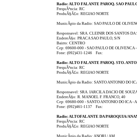
Radio: ALTO FALANTE PAROQ. SAO PAU
FrequÃªncia: RC
ProduÃ§Ã£o: REGIAO NORTE
MunicÃ­pio da Radio: SAO PAULO DE OLIVEN
Responsavel: SRA. CLEINIR DOS SANTOS DA 
EndereÃ§o: PRACA SAO PAULO, S/N
Bairro: CENTRO
Cep: 69600-000 - SAO PAULO DE OLIVENCA 
Fone: (092)431-1246 Fax:
Radio: ALTO FALANTE PAROQ. STO. ANT
FrequÃªncia: RC
ProduÃ§Ã£o: REGIAO NORTE
MunicÃ­pio da Radio: SANTO ANTONIO DO IC
Responsavel: SRA. IARCILA DACIO DE SOUZ
EndereÃ§o: R. MANOEL F. FRANCO, 40
Cep: 69680-000 - SANTO ANTONIO DO ICA - 
Fone: (092)461-1137 Fax:
Radio: ALTOFALANTE DA PAROQUIA/AN
FrequÃªncia: RC
ProduÃ§Ã£o: REGIAO NORTE
MunicÃ­pio da Radio: ANORI / AM