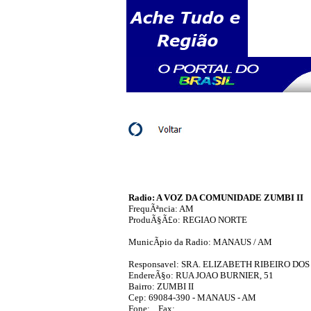
Radio: A VOZ DA COMUNIDADE ZUMBI II
FrequÃªncia: AM
ProduÃ§Ã£o: REGIAO NORTE
MunicÃ­pio da Radio: MANAUS / AM
Responsavel: SRA. ELIZABETH RIBEIRO DO
EndereÃ§o: RUA JOAO BURNIER, 51
Bairro: ZUMBI II
Cep: 69084-390 - MANAUS - AM
Fone: Fax: