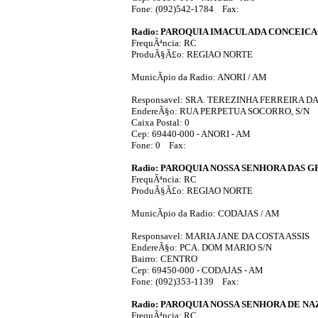
Fone: (092)542-1784 Fax:
Radio: PAROQUIA IMACULADA CONCEIC
FrequÃªncia: RC
ProduÃ§Ã£o: REGIAO NORTE
MunicÃ­pio da Radio: ANORI / AM
Responsavel: SRA. TEREZINHA FERREIRA DA
EndereÃ§o: RUA PERPETUA SOCORRO, S/N
Caixa Postal: 0
Cep: 69440-000 - ANORI - AM
Fone: 0 Fax:
Radio: PAROQUIA NOSSA SENHORA DAS 
FrequÃªncia: RC
ProduÃ§Ã£o: REGIAO NORTE
MunicÃ­pio da Radio: CODAJAS / AM
Responsavel: MARIA JANE DA COSTA ASSIS
EndereÃ§o: PCA. DOM MARIO S/N
Bairro: CENTRO
Cep: 69450-000 - CODAJAS - AM
Fone: (092)353-1139 Fax:
Radio: PAROQUIA NOSSA SENHORA DE N
FrequÃªncia: RC