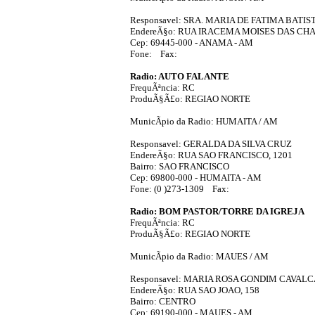
Responsavel: SRA. MARIA DE FATIMA BATIS
EndereÃ§o: RUA IRACEMA MOISES DAS CHA
Cep: 69445-000 - ANAMA - AM
Fone: Fax:
Radio: AUTO FALANTE
FrequÃªncia: RC
ProduÃ§Ã£o: REGIAO NORTE
MunicÃ­pio da Radio: HUMAITA / AM
Responsavel: GERALDA DA SILVA CRUZ
EndereÃ§o: RUA SAO FRANCISCO, 1201
Bairro: SAO FRANCISCO
Cep: 69800-000 - HUMAITA - AM
Fone: (0 )273-1309 Fax:
Radio: BOM PASTOR/TORRE DA IGREJA
FrequÃªncia: RC
ProduÃ§Ã£o: REGIAO NORTE
MunicÃ­pio da Radio: MAUES / AM
Responsavel: MARIA ROSA GONDIM CAVAL
EndereÃ§o: RUA SAO JOAO, 158
Bairro: CENTRO
Cep: 69190-000 - MAUES - AM