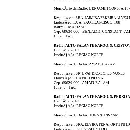
MunicÃ­pio da Radio: BENJAMIN CONSTANT 
Responsavel: SRA. JAIMIRA PEREIRA ALVE
EndereÃ§o: RUA: SAO FRANCISCO, 108
Bairro: UMARIZAL
Cep: 69630-000 - BENJAMIN CONSTANT - A
Fone: Fax:
Radio: ALTO FALANTE PAROQ. S. CRIST
FrequÃªncia: RC
ProduÃ§Ã£o: REGIAO NORTE
MunicÃ­pio da Radio: AMATURA / AM
Responsavel: SR. EVANDRO LOPES NUNES
EndereÃ§o: RUA FREI PIO S/N
Cep: 69620-000 - AMATURA - AM
Fone: 0 Fax:
Radio: ALTO FALANTE PAROQ. S. PEDRO
FrequÃªncia: RC
ProduÃ§Ã£o: REGIAO NORTE
MunicÃ­pio da Radio: TONANTINS / AM
Responsavel: SRA. ELVIRA PENAFORTH PINT
EndereÃ§o: PRACA SAO PEDRO