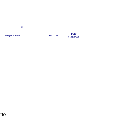
teis
s
Anuncie
Bate Papo
HOME
Fale
Desaparecidos
Noticias
Conosco
NHO