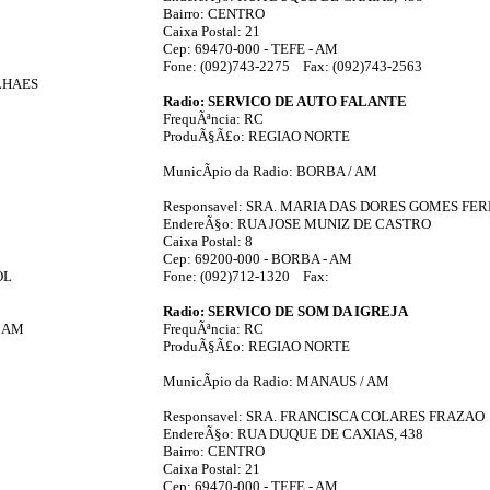
Bairro: CENTRO
Caixa Postal: 21
Cep: 69470-000 - TEFE - AM
Fone: (092)743-2275 Fax: (092)743-2563
ALHAES
Radio: SERVICO DE AUTO FALANTE
FrequÃªncia: RC
ProduÃ§Ã£o: REGIAO NORTE
MunicÃ­pio da Radio: BORBA / AM
Responsavel: SRA. MARIA DAS DORES GOMES FE
EndereÃ§o: RUA JOSE MUNIZ DE CASTRO
Caixa Postal: 8
Cep: 69200-000 - BORBA - AM
OL
Fone: (092)712-1320 Fax:
Radio: SERVICO DE SOM DA IGREJA
- AM
FrequÃªncia: RC
ProduÃ§Ã£o: REGIAO NORTE
MunicÃ­pio da Radio: MANAUS / AM
Responsavel: SRA. FRANCISCA COLARES FRAZAO
EndereÃ§o: RUA DUQUE DE CAXIAS, 438
Bairro: CENTRO
Caixa Postal: 21
Cep: 69470-000 - TEFE - AM