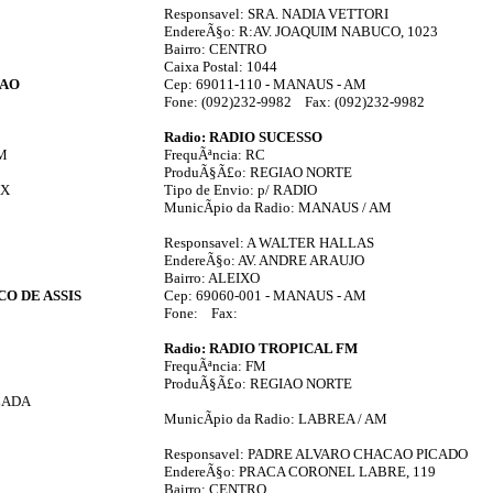
Responsavel: SRA. NADIA VETTORI
EndereÃ§o: R:AV. JOAQUIM NABUCO, 1023
Bairro: CENTRO
Caixa Postal: 1044
IAO
Cep: 69011-110 - MANAUS - AM
Fone: (092)232-9982 Fax: (092)232-9982
Radio: RADIO SUCESSO
AM
FrequÃªncia: RC
ProduÃ§Ã£o: REGIAO NORTE
IX
Tipo de Envio: p/ RADIO
MunicÃ­pio da Radio: MANAUS / AM
Responsavel: A WALTER HALLAS
EndereÃ§o: AV. ANDRE ARAUJO
Bairro: ALEIXO
CO DE ASSIS
Cep: 69060-001 - MANAUS - AM
Fone: Fax:
Radio: RADIO TROPICAL FM
FrequÃªncia: FM
ProduÃ§Ã£o: REGIAO NORTE
LADA
MunicÃ­pio da Radio: LABREA / AM
Responsavel: PADRE ALVARO CHACAO PICADO
EndereÃ§o: PRACA CORONEL LABRE, 119
Bairro: CENTRO