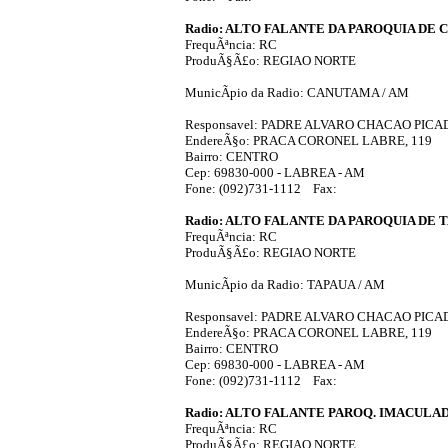
Radio: ALTO FALANTE DA PAROQUIA DE
FrequÃªncia: RC
ProduÃ§Ã£o: REGIAO NORTE
MunicÃ­pio da Radio: CANUTAMA / AM
Responsavel: PADRE ALVARO CHACAO PICA
EndereÃ§o: PRACA CORONEL LABRE, 119
Bairro: CENTRO
Cep: 69830-000 - LABREA - AM
Fone: (092)731-1112 Fax:
Radio: ALTO FALANTE DA PAROQUIA DE 
FrequÃªncia: RC
ProduÃ§Ã£o: REGIAO NORTE
MunicÃ­pio da Radio: TAPAUA / AM
Responsavel: PADRE ALVARO CHACAO PICA
EndereÃ§o: PRACA CORONEL LABRE, 119
Bairro: CENTRO
Cep: 69830-000 - LABREA - AM
Fone: (092)731-1112 Fax:
Radio: ALTO FALANTE PAROQ. IMACULA
FrequÃªncia: RC
ProduÃ§Ã£o: REGIAO NORTE