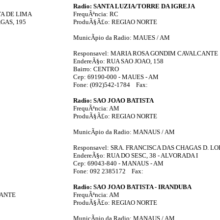
Radio: SANTA LUZIA/TORRE DA IGREJA
TA DE LIMA
FrequÃªncia: RC
GAS, 195
ProduÃ§Ã£o: REGIAO NORTE
MunicÃ­pio da Radio: MAUES / AM
Responsavel: MARIA ROSA GONDIM CAVALCANTE
EndereÃ§o: RUA SAO JOAO, 158
Bairro: CENTRO
Cep: 69190-000 - MAUES - AM
Fone: (092)542-1784 Fax:
Radio: SAO JOAO BATISTA
FrequÃªncia: AM
ProduÃ§Ã£o: REGIAO NORTE
MunicÃ­pio da Radio: MANAUS / AM
Responsavel: SRA. FRANCISCA DAS CHAGAS D. LO
EndereÃ§o: RUA DO SESC, 38 - ALVORADA I
Cep: 69043-840 - MANAUS - AM
Fone: 092 2385172 Fax:
Radio: SAO JOAO BATISTA - IRANDUBA
CANTE
FrequÃªncia: AM
ProduÃ§Ã£o: REGIAO NORTE
MunicÃ­pio da Radio: MANAUS / AM