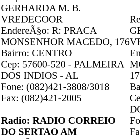
GERHARDA M. B.
VREDEGOOR
Re
EndereÃ§o: R: PRACA
G
MONSENHOR MACEDO, 176
V
Bairro: CENTRO
En
Cep: 57600-520 - PALMEIRA
M
DOS INDIOS - AL
17
Fone: (082)421-3808/3018
Ba
Fax: (082)421-2005
Ce
D
Radio: RADIO CORREIO
Fo
DO SERTAO AM
Fa