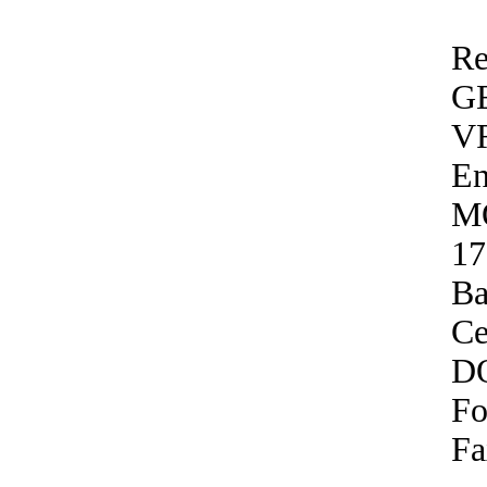
Re
G
V
En
M
17
Ba
Ce
D
Fo
Fa