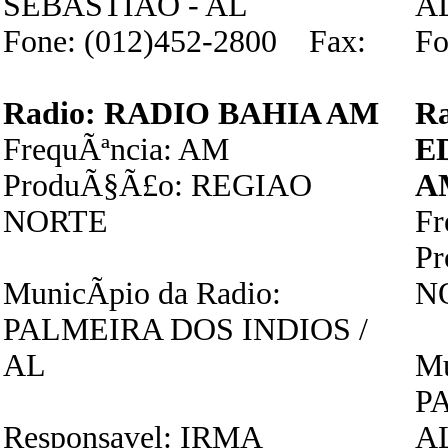
SEBASTIAO - AL
A
Fone: (012)452-2800 Fax:
Fo
Radio: RADIO BAHIA AM
R
FrequÃªncia: AM
E
ProduÃ§Ã£o: REGIAO
A
NORTE
F
P
MunicÃ­pio da Radio:
N
PALMEIRA DOS INDIOS /
AL
Mu
P
Responsavel: IRMA
A