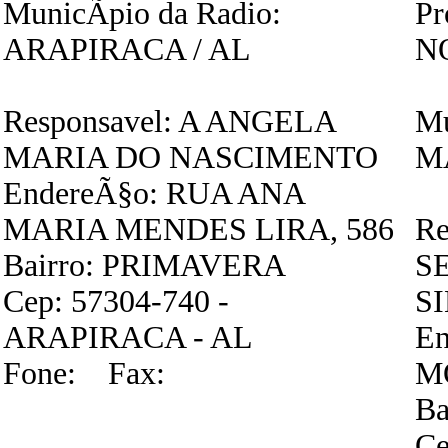
MunicÃ­pio da Radio:
P
ARAPIRACA / AL
N
Responsavel: A ANGELA
Mu
MARIA DO NASCIMENTO
M
EndereÃ§o: RUA ANA
MARIA MENDES LIRA, 586
Re
Bairro: PRIMAVERA
S
Cep: 57304-740 -
S
ARAPIRACA - AL
En
Fone: Fax:
M
B
Ce