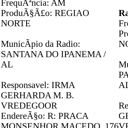
FrequÃªncia: AM
ProduÃ§Ã£o: REGIAO
R
NORTE
Fr
P
MunicÃ­pio da Radio:
N
SANTANA DO IPANEMA /
AL
Mu
P
Responsavel: IRMA
A
GERHARDA M. B.
VREDEGOOR
Re
EndereÃ§o: R: PRACA
G
MONSENHOR MACEDO, 176
V