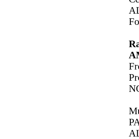
A
Fo
R
A
F
P
N
Mu
P
A