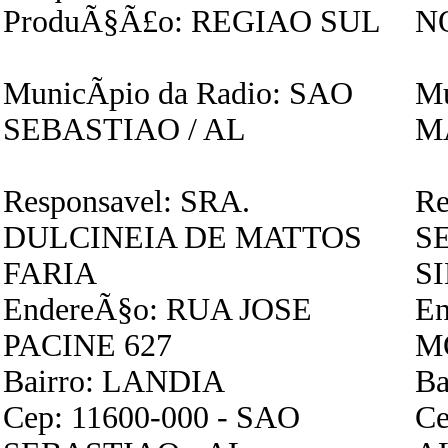
ProduÃ§Ã£o: REGIAO SUL
N
MunicÃ­pio da Radio: SAO
Mu
SEBASTIAO / AL
M
Responsavel: SRA.
Re
DULCINEIA DE MATTOS
S
FARIA
S
EndereÃ§o: RUA JOSE
En
PACINE 627
M
Bairro: LANDIA
B
Cep: 11600-000 - SAO
Ce