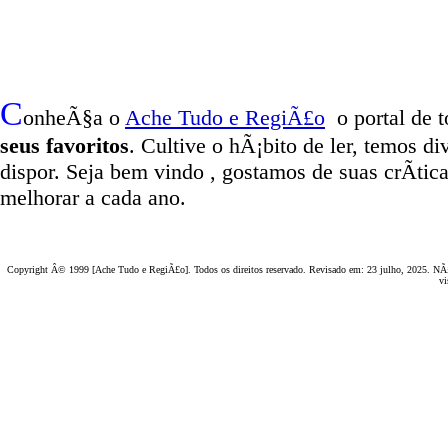
C
onheÃ§a o
A
che Tudo e RegiÃ£o
o portal
de t
seus favoritos
. Cultive o hÃ¡bito de ler, temos
di
dispor
.
Seja b
em vindo
, g
ostamos de suas crÃ­tic
melhorar a cada ano.
Copyright Â© 1999 [Ache Tudo e RegiÃ£o]. Todos os direitos reservado. Revisado em:
23 julho, 2025
. NÃ£
vi