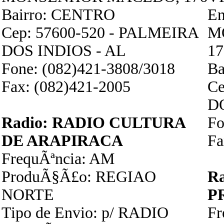
Bairro: CENTRO
En
Cep: 57600-520 - PALMEIRA
M
DOS INDIOS - AL
17
Fone: (082)421-3808/3018
Ba
Fax: (082)421-2005
Ce
D
Radio: RADIO CULTURA
Fo
DE ARAPIRACA
Fa
FrequÃªncia: AM
ProduÃ§Ã£o: REGIAO
R
NORTE
P
Tipo de Envio: p/ RADIO
Fr