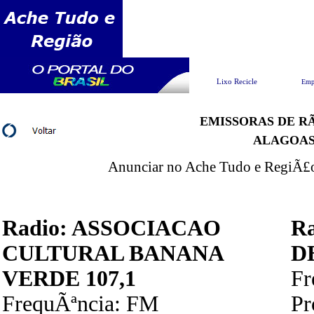
Pesquisar
Lixo Recicle
Emp
EMISSORAS DE RÃ
ALAGOA
Anunciar no Ache Tudo e RegiÃ£o 
Radio: ASSOCIACAO
R
CULTURAL BANANA
D
VERDE 107,1
F
FrequÃªncia: FM
P