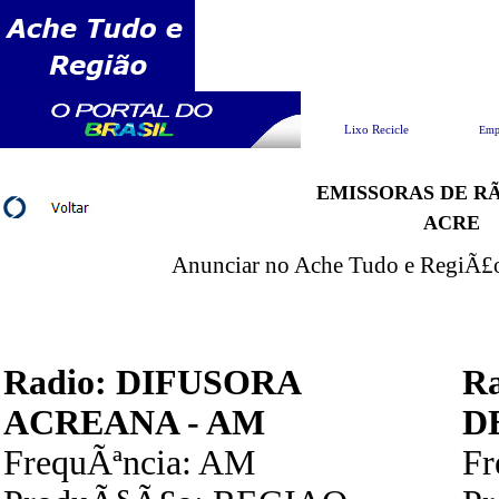
Pesquisar
Lixo Recicle
Emp
EMISSORAS DE RÃ
ACRE
Anunciar no Ache Tudo e RegiÃ£o 
Radio: DIFUSORA
R
ACREANA - AM
D
FrequÃªncia: AM
F