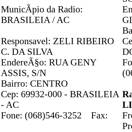
MunicÃ­pio da Radio:
E
BRASILEIA / AC
G
Ba
Responsavel: ZELI RIBEIRO
Ce
C. DA SILVA
D
EndereÃ§o: RUA GENY
Fo
ASSIS, S/N
(0
Bairro: CENTRO
Cep: 69932-000 - BRASILEIA
R
- AC
L
Fone: (068)546-3252 Fax:
F
P