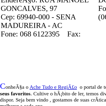
GONCALVES, 97
Fo
Cep: 69940-000 - SENA
(0
MADUREIRA - AC
Fone: 068 6122395 Fax:
C
onheÃ§a o
A
che Tudo e RegiÃ£o
o portal
de t
seus favoritos
. Cultive o hÃ¡bito de ler, temos
di
dispor
.
Seja b
em vindo
, g
ostamos de suas crÃ­tic
melhorar a cada ano.