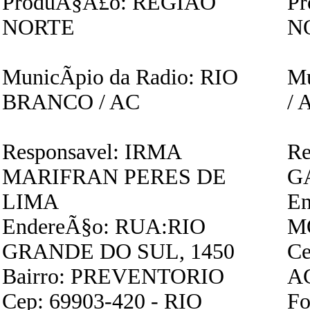
ProduÃ§Ã£o: REGIAO
P
NORTE
N
MunicÃ­pio da Radio: RIO
Mu
BRANCO / AC
/ 
Responsavel: IRMA
Re
MARIFRAN PERES DE
G
LIMA
En
EndereÃ§o: RUA:RIO
M
GRANDE DO SUL, 1450
Ce
Bairro: PREVENTORIO
A
Cep: 69903-420 - RIO
Fo