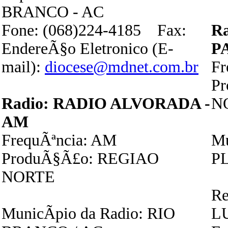
BRANCO - AC
Fone: (068)224-4185 Fax:
R
EndereÃ§o Eletronico (E-
P
mail):
diocese@mdnet.com.br
Fr
P
Radio: RADIO ALVORADA -
N
AM
FrequÃªncia: AM
Mu
ProduÃ§Ã£o: REGIAO
P
NORTE
Re
MunicÃ­pio da Radio: RIO
L