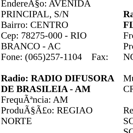
EndereÃ§o: AVENIDA
PRINCIPAL, S/N
R
Bairro: CENTRO
F
Cep: 78275-000 - RIO
F
BRANCO - AC
P
Fone: (065)257-1104 Fax:
N
Radio: RADIO DIFUSORA
Mu
DE BRASILEIA - AM
C
FrequÃªncia: AM
ProduÃ§Ã£o: REGIAO
Re
NORTE
S
S