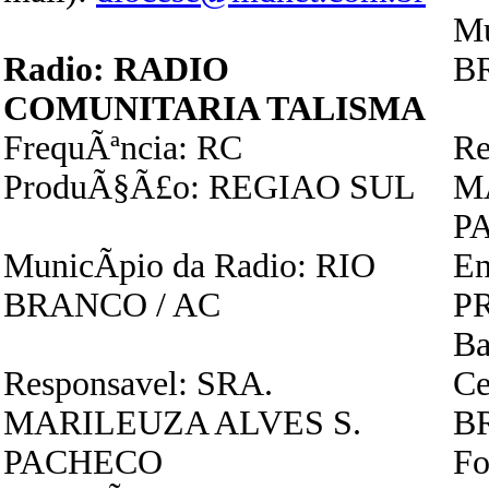
Mu
Radio: RADIO
B
COMUNITARIA TALISMA
FrequÃªncia: RC
Re
ProduÃ§Ã£o: REGIAO SUL
M
P
MunicÃ­pio da Radio: RIO
E
BRANCO / AC
PR
Ba
Responsavel: SRA.
Ce
MARILEUZA ALVES S.
B
PACHECO
Fo