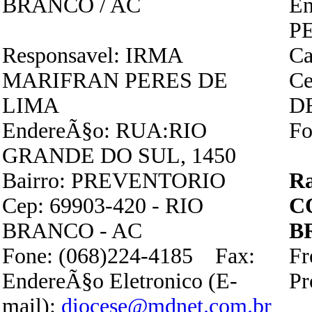
BRANCO / AC
E
P
Responsavel: IRMA
Ca
MARIFRAN PERES DE
Ce
LIMA
D
EndereÃ§o: RUA:RIO
Fo
GRANDE DO SUL, 1450
Bairro: PREVENTORIO
R
Cep: 69903-420 - RIO
C
BRANCO - AC
B
Fone: (068)224-4185 Fax:
Fr
EndereÃ§o Eletronico (E-
P
mail):
diocese@mdnet.com.br