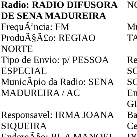
Radio: RADIO DIFUSORA
N
DE SENA MADUREIRA
FrequÃªncia: FM
Mu
ProduÃ§Ã£o: REGIAO
T
NORTE
Tipo de Envio: p/ PESSOA
Re
ESPECIAL
S
MunicÃ­pio da Radio: SENA
S
MADUREIRA / AC
E
G
Responsavel: IRMA JOANA
Ba
SIQUEIRA
Ce
EndereÃ§o: RUA MANOEL
D