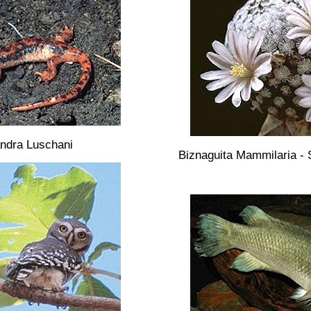
ndra Luschani
Biznaguita Mammilaria -