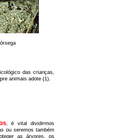
Córsega
cológico das crianças,
re animais adote (1).
os
, é vital dividirmos
ras ou seremos também
roteger as árvores, os