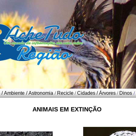
s
/
Ambiente
/
Astronomia
/
Recicle
/
Cidades
/
Árvores
/
Dinos
/
ANIMAIS EM EXTINÇÃO