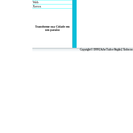
Web
Xerox
Transforme sua Cidade em
um paraíso
Copyright © 1999 [Ache Tudo e Região]. Todos os d