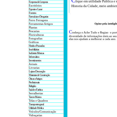
C
lique em utilidade Publica e 
Empresa de Limpeza
Historia da Cidade, meio ambien
Escritórios
Esporte e Lazer
Eventos
Farmácias e Drogarias
Ferro Ferragens
Opine pela inteligê
Ferramentas Artigos
Plantas
C
Pescarias
onheça o A
che Tudo e Regiao o por
Floriculturas
diversidade de informações úteis
ao seu
Fotografias
elas nos ajudam a melhorar a cada ano.
Gráficas
Hotéis e Pousadas
Imobiliárias
Indústria Fábricas
Informática
Investimentos
Jornais
Livrarias
Lojas e Decoração
Materiais de Construção
Óticas e Artigos
Profissionais
Religião
Saúde e Estética
Serralherias
Tarot e Búzios
Telas e Quadros
Transportes geral
Utilidade Publica
Veículos/Comunicação
Vidraçarias