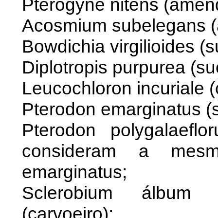
Pterogyne nitens (amen
Acosmium subelegans (
Bowdichia virgilioides (s
Diplotropis purpurea (su
Leucochloron incuriale (
Pterodon emarginatus (s
Pterodon polygalaefl
consideram a mesm
emarginatus;
Sclerobium álbum 
(carvoeiro);