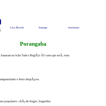
Pesquisar
Animais e Meio Ambiente
EndereÃ§os Ãº
Lixo Recicle
Emprego
Astronomia
Porangaba
Anunciar no Ache Tudo e RegiÃ£o Ã© certo que serÃ¡ visto.
 campanulado e fruto drupÃ¡ceo.
es populares: chÃ¡-de-bugre; bugrinho.