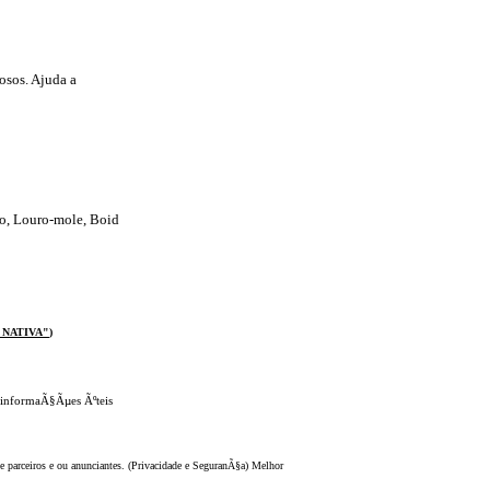
osos. Ajuda a
o, Louro-mole, Boid
 NATIVA
"
)
 informaÃ§Ãµes Ãºteis
 parceiros e ou anunciantes. (Privacidade e SeguranÃ§a) Melhor