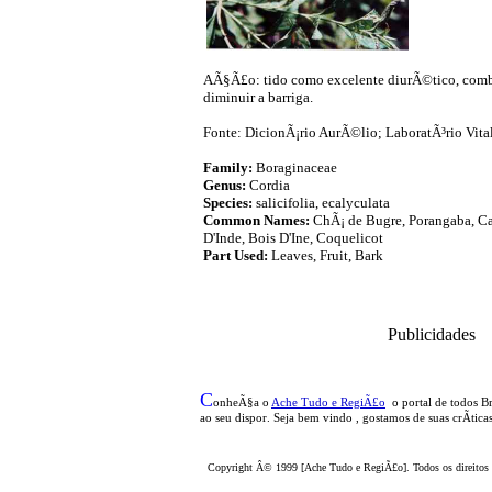
AÃ§Ã£o: tido como excelente diurÃ©tico, combat
diminuir a barriga.
Fonte: DicionÃ¡rio AurÃ©lio; LaboratÃ³rio Vita
Family:
Boraginaceae
Genus:
Cordia
Species:
salicifolia, ecalyculata
Common Names:
ChÃ¡ de Bugre, Porangaba, Ca
D'Inde, Bois D'Ine, Coquelicot
Part Used:
Leaves, Fruit, Bark
Publicidades
C
onheÃ§a o
A
che Tudo e RegiÃ£o
o portal
de todos Br
ao seu dispor
.
Seja b
em vindo
, g
ostamos de suas crÃ­tica
Copyright Â© 1999 [Ache Tudo e RegiÃ£o]. Todos os direitos