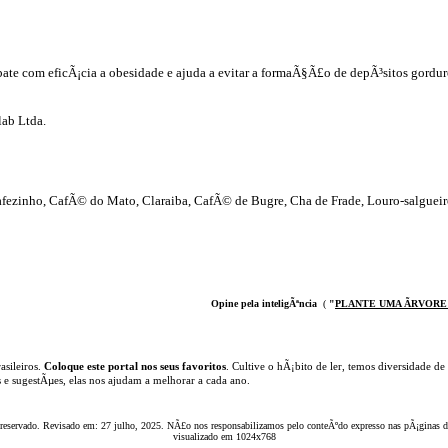
e com eficÃ¡cia a obesidade e ajuda a evitar a formaÃ§Ã£o de depÃ³sitos gordur
lab Ltda.
fezinho, CafÃ© do Mato, Claraiba, CafÃ© de Bugre, Cha de Frade, Louro-salgueir
Opine pela inteligÃªncia
(
"
PLANTE UMA ÃRVOR
E
asileiros.
Coloque este portal nos seus favoritos
. Cultive o hÃ¡bito de ler, temos
diversidade de
s e sugestÃµes, elas nos ajudam a melhorar a cada ano.
 reservado. Revisado em:
27 julho, 2025
. NÃ£o nos responsabilizamos pelo conteÃºdo expresso nas pÃ¡ginas de
visualizado em 1024x768