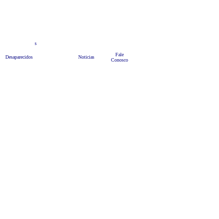
teis
s
Anuncie
Bate Papo
HOME
Fale
Desaparecidos
Noticias
Conosco