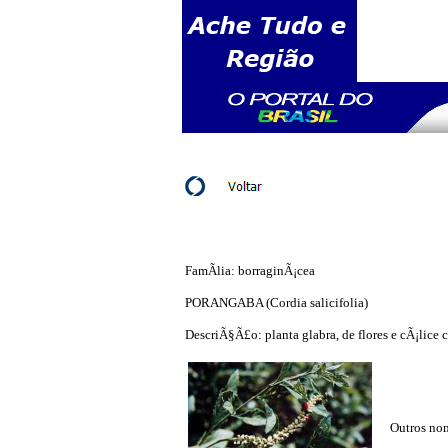
FamÃ­lia: borraginÃ¡cea
PORANGABA (Cordia salicifolia)
DescriÃ§Ã£o: planta glabra, de flores e cÃ¡lice
Outros nom