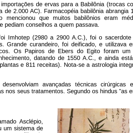
 importações de ervas para a Babilônia (trocas c
a de 2.000 AC). Farmacopéia babilônia abrangia 
oto mencionou que muitos babilônios eram méd
 e pediam conselhos a quem passava.
foi Imhotep (2980 a 2900 A.C.), foi o sacerdote
 Grande curandeiro, foi deificado, e utilizava e
icos. Os Papiros de Ebers do Egito foram um
nhecimento, datando de 1550 A.C., e ainda est
lantas e 811 receitas). Nota-se a astrologia integ
desenvolviam avançadas técnicas cirúrgicas 
as nos seus tratamentos. Segundo os hindus "as e
amado Asclépio,
u um sistema de