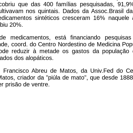
obriu que das 400 famílias pesquisadas, 91,9
ivavam nos quintais. Dados da Assoc.Brasil da
icamentos sintéticos cresceram 16% naquele 
ubiu 20%.
e medicamentos, está financiando pesquisa
nde, coord. do Centro Nordestino de Medicina Popu
 pode reduzir à metade os gastos da população
dos dos alopáticos.
f. Francisco Abreu de Matos, da Univ.Fed do Ce
 Matos, criador da "piúla de mato", que desde 1888
 prisão de ventre.