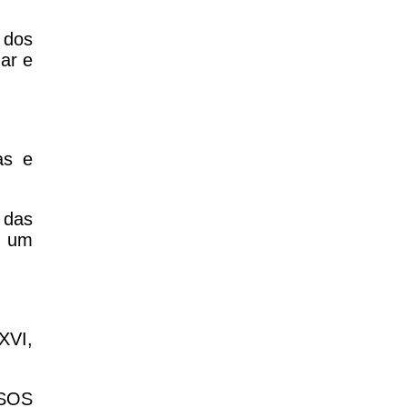
 dos
ar e
as e
 das
o um
XVI,
 SOS