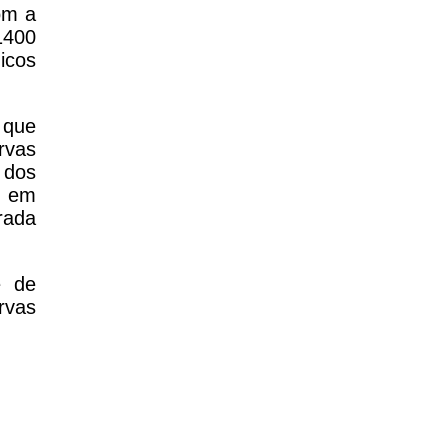
om a
1400
icos
 que
rvas
 dos
á em
rada
e de
rvas