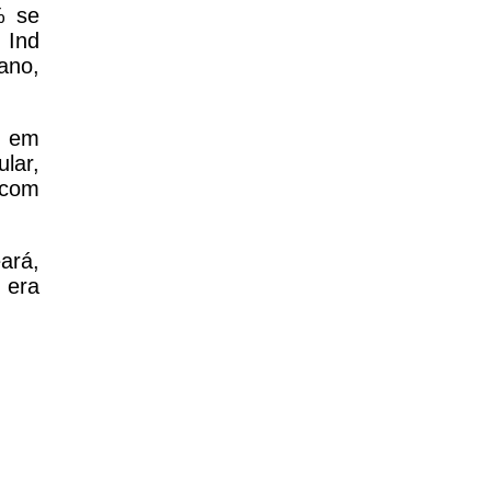
% se
 Ind
ano,
s em
lar,
 com
ará,
 era