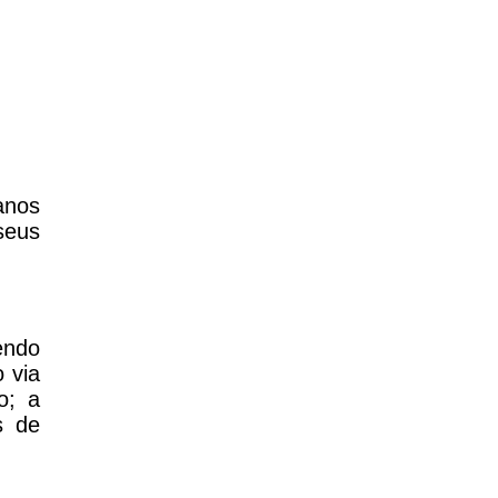
anos
seus
endo
 via
o; a
s de