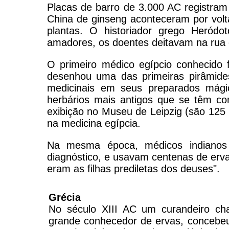
Placas de barro de 3.000 AC registram
China de ginseng aconteceram por volt
plantas. O historiador grego Heród
amadores, os doentes deitavam na rua
O primeiro médico egípcio conhecido 
desenhou uma das primeiras pirâmides.
medicinais em seus preparados mág
herbários mais antigos que se têm co
exibição no Museu de Leipzig (são 125 p
na medicina egípcia.
Na mesma época, médicos indianos 
diagnóstico, e usavam centenas de erv
eram as filhas prediletas dos deuses".
Grécia
No século XIII AC um curandeiro ch
grande conhecedor de ervas, concebe