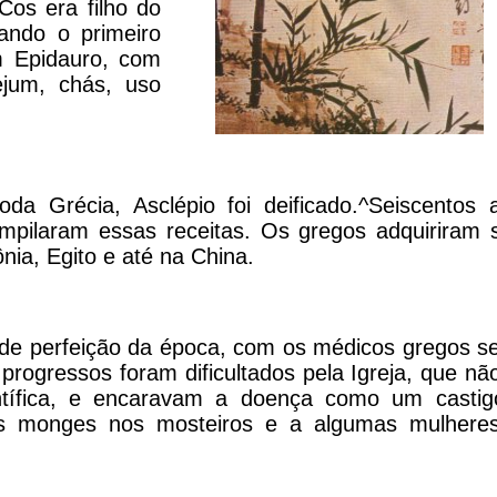
os era filho do
ando o primeiro
 Epidauro, com
jum, chás, uso
a Grécia, Asclépio foi deificado.^Seiscentos 
ompilaram essas receitas. Os gregos adquiriram 
nia, Egito e até na China.
o de perfeição da época, com os médicos gregos s
progressos foram dificultados pela Igreja, que não
tífica, e encaravam a doença como um castig
aos monges nos mosteiros e a algumas mulhere