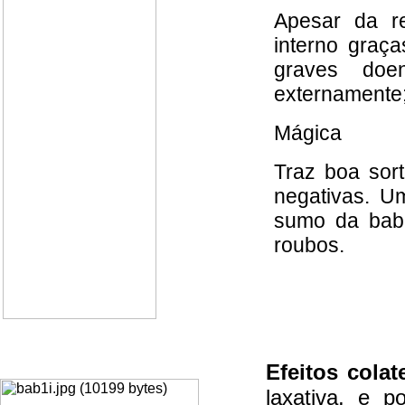
Apesar da r
interno graça
graves do
externamente;
Mágica
Traz boa sor
negativas. 
sumo da babo
roubos.
Efeitos colat
laxativa, e 