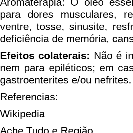
Aromaterapia: O óleo essen
para dores musculares, reu
ventre, tosse, sinusite, res
deficiência de memória, can
Efeitos colaterais:
Não é in
nem para epiléticos; em ca
gastroenterites e/ou nefrites.
Referencias:
Wikipedia
Ache Tudo e Região