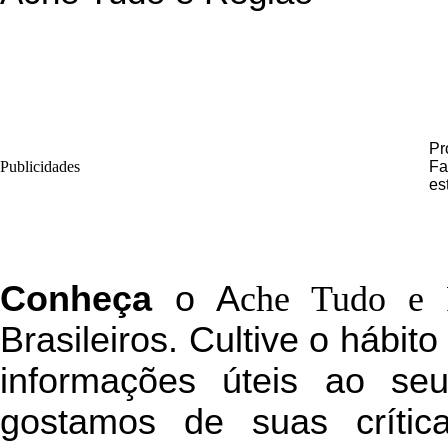
Pr
Publicidades
Fa
es
C
onheça
o
A
che Tudo e 
Brasileiros. Cultive o hábit
informações úteis
ao seu 
g
ostamos de suas crític