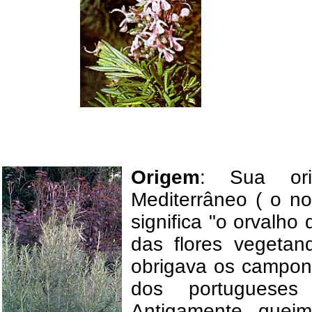
Origem
: Sua or
Mediterrâneo ( o n
significa "o orvalho
das flores vegetan
obrigava os campone
dos portugueses
Antigamente queim