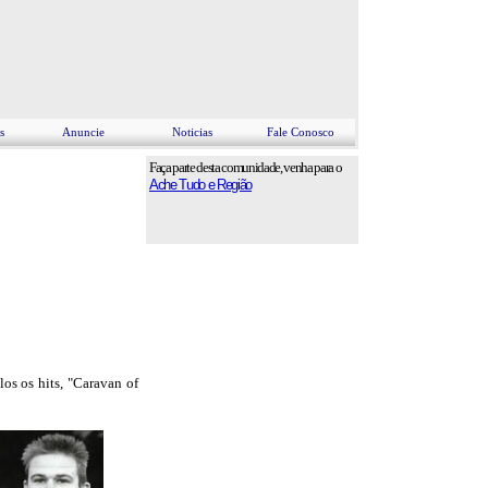
s
Anuncie
Noticias
Fale Conosco
Faça parte desta comunidade, venha para o
Ache Tudo e Região
os os hits, "Caravan of