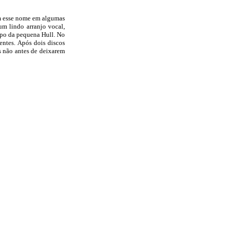
om esse nome em algumas
um lindo arranjo vocal,
upo da pequena Hull. No
entes. Após dois discos
s não antes de deixarem