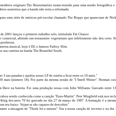
embros originais The Housemartins numa reunião para uma sessão fotográfica e e
bros sustentou que a banda não seria a reformada.
para uma série de músicas pré-escolar chamado The Bopps que apareciam de Nick
 de 2001 lançou o primeiro trabalho solo, intitulado Fat Chance.
tor comercial, abrindo um restaurante vegetariano que infelizmente não deu certo. 
 produtora.
rreira musical, hoje é DJ, o famoso Fatboy Slim.
 sua carreira na banda The Beautiful South.
 3 nas paradas e ajudou nosso LP de estréia a ficar entre os 10 mais."
 20 mais (número 18). Fez parte da mesma sessão de "I Smell Winter". Norman cu
om Dave na bateria. Foi uma produção nossa com John Williams. Gravado entre 13
acabou sendo conhecida como a canção "Euro-Martin". Pete Wingfield está nos tecl
e King dos anos 70 foi gravada no dia 27 de março de 1987. A formação é a mesm
m seu baixo. Vejam se são capazes de descobrir."
rante a mixagem de "Think for a minute". Era a nossa canção de inverno e no di