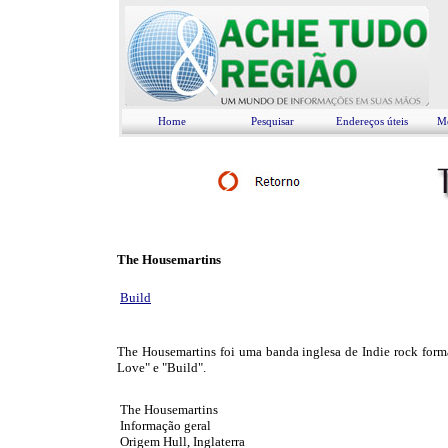
Home
Pesquisar
Endereços úteis
Me
The Housemartins
Build
The Housemartins foi uma banda inglesa de Indie rock form
Love" e "Build".
The Housemartins
Informação geral
Origem Hull, Inglaterra