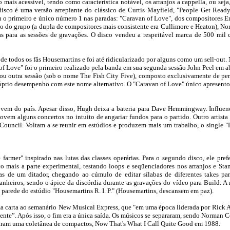
 mais acessível, tendo como característica notável, os arranjos a cappella, ou sej
sco é uma versão arrepiante do clássico de Curtis Mayfield, "People Get Ready
 o primeiro e único número 1 nas paradas: "Caravan of Love", dos compositores Ern
so do grupo (a dupla de compositores mais consistente era Cullimore e Heaton), N
 para as sessões de gravações. O disco vendeu a respeitável marca de 500 mil c
 de todos os fãs Housemartins e foi até ridicularizado por alguns como um sell-out.
of Love" foi o primeiro realizado pela banda em sua segunda sessão John Peel em ab
avou outra sessão (sob o nome The Fish City Five), composto exclusivamente de per
óprio desempenho com este nome alternativo. O "Caravan of Love" único apresent
vem do país. Apesar disso, Hugh deixa a bateria para Dave Hemmingway. Influen
em alguns concertos no intuito de angariar fundos para o partido. Outro artista 
Council. Voltam a se reunir em estúdios e produzem mais um trabalho, o single "
farmer" inspirado nas lutas das classes operárias. Para o segundo disco, ele prefe
 mais a parte experimental, testando loops e seqüenciadores nos arranjos e Sta
as de um ditador, chegando ao cúmulo de editar sílabas de diferentes takes p
anheiros, sendo o ápice da discórdia durante as gravações do vídeo para Build. 
 parede do estúdio "Housemartins R. I. P." (Housemartins, descansem em paz).
 uma carta ao semanário New Musical Express, que "em uma época liderada por Rick A
iente”. Após isso, o fim era a única saída. Os músicos se separaram, sendo Norman 
taram uma coletânea de compactos, Now That's What I Call Quite Good em 1988.