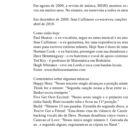
Em agosto de 2009, a revista de música, MOJO, mostrou os m
vez em muitos anos. No entanto, na entrevista a todos os mem
Em dezembro de 2009, Stan Cullimore co-escreveu canções 
abril de 2010.
Como estão hoje
Paul Heaton - o ex-vocalista, segue no ramo musical e no ano
Stan Cullimore - o ex-guitarrista, fez uma experiência no se
inato para escrever estórias infantis. Hoje Stan é dono de uma
Norman Cook - o ex-baixista, prossegue com sua duradoura ca
Dave Hemmingway - o ex-baterista e vocal de apoio continuou
Ted Key - é professor de Matemática em Berkshire.
Hugh Whitaker - vive em Leeds e toca com bandas locais.
Fonte: www.thehousemartins.com
Comentários sobre algumas músicas
Happy Hour: "Nosso terceiro single alcançou a posição número
Think for a minute: "Segunda canção nossa a ficar entre as
Barker tocou trumpete."
Five Get Over Excited: "Nosso sexto single e o primeiro c
tinha Sandy Blair tocando tuba e ficou na 11ª posição."
Build: "Número 15 nas paradas. Extraída do segundo disco, 
You've Got a Friend: "Essa demo crua do clássico de Carol
backing vocals são de Dave. Norman desafinou cinco vezes co
Caravan of Love: "Nosso único single número 1. Gravada du
ao , e segundo alguns, esgotaram-se as cópias no Natal."