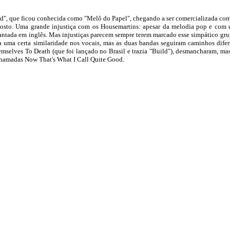
ld", que ficou conhecida como "Melô do Papel", chegando a ser comercializada c
 gosto. Uma grande injustiça com os Housemartins: apesar da melodia pop e com 
 cantada em inglês. Mas injustiças parecem sempre terem marcado esse simpático gr
 uma certa similaridade nos vocais, mas as duas bandas seguiram caminhos difer
selves To Death (que foi lançado no Brasil e trazia "Build"), desmancharam, ma
chamadas Now That's What I Call Quite Good.