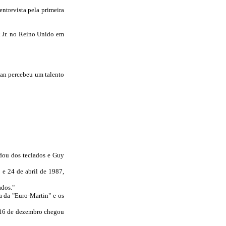
ntrevista pela primeira
 Jr. no Reino Unido em
Stan percebeu um talento
idou dos teclados e Guy
 e 24 de abril de 1987,
ados."
a da "Euro-Martin" e os
a 16 de dezembro chegou