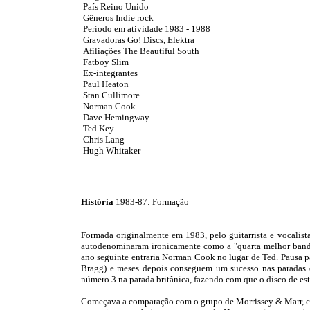
País Reino Unido
Gêneros Indie rock
Período em atividade 1983 - 1988
Gravadoras Go! Discs, Elektra
Afiliações The Beautiful South
Fatboy Slim
Ex-integrantes
Paul Heaton
Stan Cullimore
Norman Cook
Dave Hemingway
Ted Key
Chris Lang
Hugh Whitaker
História
1983-87: Formação
Formada originalmente em 1983, pelo guitarrista e vocalista
autodenominaram ironicamente como a "quarta melhor banda
ano seguinte entraria Norman Cook no lugar de Ted. Pausa p
Bragg) e meses depois conseguem um sucesso nas paradas c
número 3 na parada britânica, fazendo com que o disco de es
Começava a comparação com o grupo de Morrissey & Marr, c