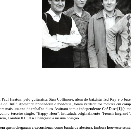
 Paul Heaton, pelo guitarrista Stan Collimore, além do baixista Ted Key e o bate
 de Hull". Apesar da brincadeira e modéstia, foram verdadeiros mestres em comp
ara mais um ano de trabalho duro. Assinam com a independente Go! Discs[1] (a m
om o terceiro single, "Happy Hour". Intitulada originalmente "French England",
tréia, London 0 Hull 4 alcançasse a mesma posição.
om quem chegaram a excursionar, como banda de abertura. Embora houvesse semelh