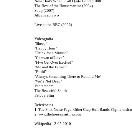
Now That's What I Call Quite Good (1988)
The Best of the Housemartins (2004)
Soup (2007)
Álbuns ao vivo
Live at the BBC (2006)
Videografia
"Sheep"
"Happy Hour"
"Think for a Minute"
"Caravan of Love"
"Five Get Over Excited"
"Me and the Farmer"
"Build"
"Always Something There to Remind Me"
"We're Not Deep"
Ver também
The Beautiful South
Fatboy Slim
Referências
1. The Pink Noise Page: Other Crap Hull Bands Página visit
2. www.thehousemartins.com
Wikipedia-12-05-2010