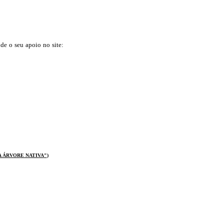
 de o seu apoio no site:
A ÁRVOR
E NATIVA
"
)