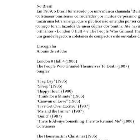
No Brasil
Em 1989, o Brasil foi atacado por uma música chamada "Bui
coletâneas brasileiras consideradas por muitos de péssimo
trazia uma letra amarga, que o público não entendia por ser
começo foram taxados de mera cópias dos Smiths. Até havia
brilhantes - London 0 Hull 4 e The People Who Grinned Them
um grande legado: a coletânea de compactos e de out-takes 
Discografia
Álbuns de estúdio
London 0 Hull 4 (1986)
The People Who Grinned Themselves To Death (1987)
Singles
"Flag Day" (1985)
"Sheep" (1986)
"Happy Hour" (1986)
"Think for a Minute" (1986)
"Caravan of Love" (1986)
"Five Get Over Excited" (1987)
"Me and the Farmer" (1987)
"Build" (1987)
"There Is Always Something There to Remind Me" (1988)
Coletâneas
The Housemartins Christmas (1986)