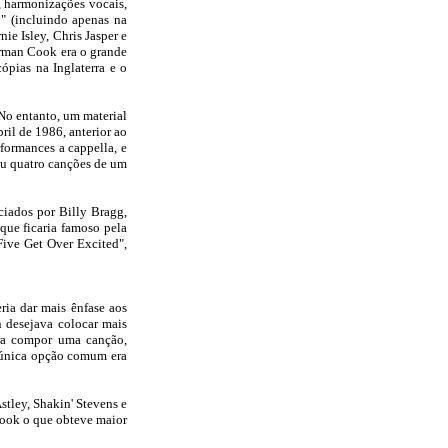
a, harmonizações vocais,
" (incluindo apenas na
ie Isley, Chris Jasper e
orman Cook era o grande
ópias na Inglaterra e o
 No entanto, um material
ril de 1986, anterior ao
formances a cappella, e
ou quatro canções de um
ciados por Billy Bragg,
que ficaria famoso pela
Five Get Over Excited",
ria dar mais ênfase aos
n desejava colocar mais
ara compor uma canção,
A única opção comum era
stley, Shakin' Stevens e
Cook o que obteve maior