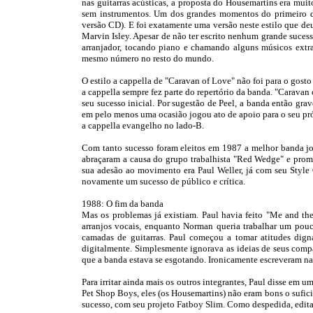
nas guitarras acústicas, a proposta do Housemartins era muito
sem instrumentos. Um dos grandes momentos do primeiro di
versão CD). E foi exatamente uma versão neste estilo que deu
Marvin Isley. Apesar de não ter escrito nenhum grande suces
arranjador, tocando piano e chamando alguns músicos extras
mesmo número no resto do mundo.
O estilo a cappella de "Caravan of Love" não foi para o gosto
a cappella sempre fez parte do repertório da banda. "Caravan 
seu sucesso inicial. Por sugestão de Peel, a banda então gr
em pelo menos uma ocasião jogou ato de apoio para o seu pr
a cappella evangelho no lado-B.
Com tanto sucesso foram eleitos em 1987 a melhor banda jo
abraçaram a causa do grupo trabalhista "Red Wedge" e promov
sua adesão ao movimento era Paul Weller, já com seu Style 
novamente um sucesso de público e crítica.
1988: O fim da banda
Mas os problemas já existiam. Paul havia feito "Me and the 
arranjos vocais, enquanto Norman queria trabalhar um pouco
camadas de guitarras. Paul começou a tomar atitudes dign
digitalmente. Simplesmente ignorava as ideias de seus comp
que a banda estava se esgotando. Ironicamente escreveram na
Para irritar ainda mais os outros integrantes, Paul disse em
Pet Shop Boys, eles (os Housemartins) não eram bons o sufic
sucesso, com seu projeto Fatboy Slim. Como despedida, edi