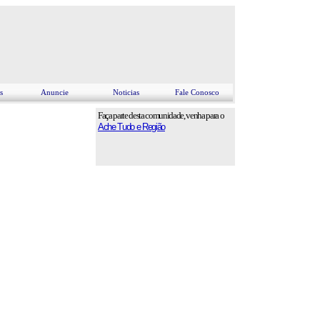
s
Anuncie
Noticias
Fale Conosco
Faça parte desta comunidade, venha para o
Ache Tudo e Região