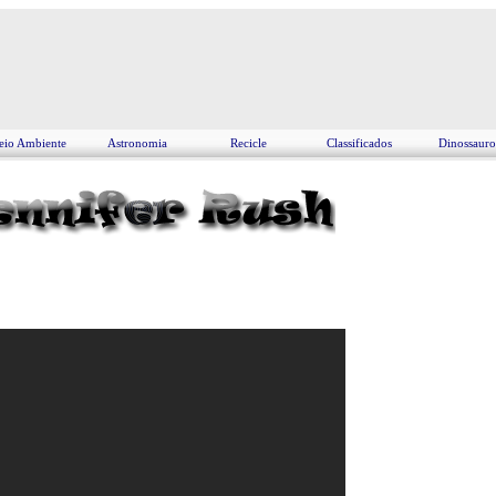
io Ambiente
Astronomia
Recicle
Classificados
Dinossauro