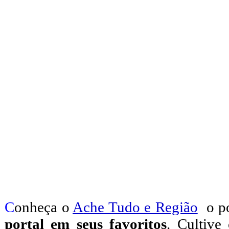
C
onheça o
A
che Tudo e Região
o po
portal em seus favoritos
. Cultive