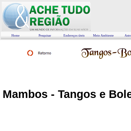
Home
Pesquisar
Endereços úteis
Meio Ambiente
Astr
Mambos - Tangos e Bol
Bolero