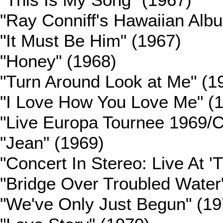
"This Is My Song" (1967)
"Ray Conniff's Hawaiian Alb
"It Must Be Him" (1967)
"Honey" (1968)
"Turn Around Look at Me" (1
"I Love How You Love Me" (
"Live Europa Tournee 1969/C
"Jean" (1969)
"Concert In Stereo: Live At 
"Bridge Over Troubled Water
"We've Only Just Begun" (19