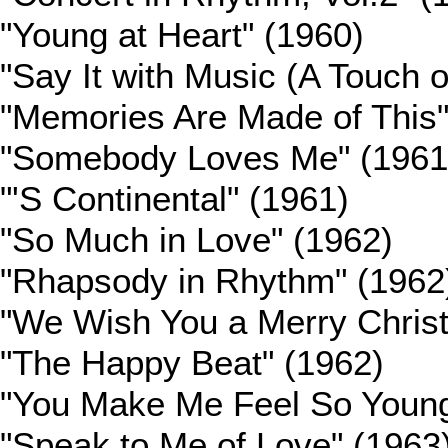
"Young at Heart" (1960)
"Say It with Music (A Touch o
"Memories Are Made of This"
"Somebody Loves Me" (1961
"'S Continental" (1961)
"So Much in Love" (1962)
"Rhapsody in Rhythm" (1962
"We Wish You a Merry Chris
"The Happy Beat" (1962)
"You Make Me Feel So Young
"Speak to Me of Love" (1963