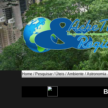
Home
/
Pesquisar
/
Úteis
/
Ambiente
/
Astronomia
B