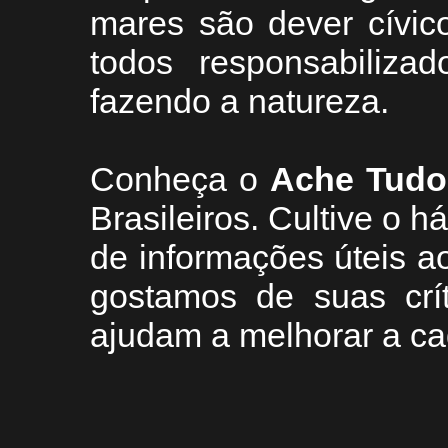
mares são dever cívic
todos responsabiliza
fazendo a natureza.
Conheça
o
A
che Tudo
Brasileiros. Cultive o h
de informações úteis
ao
g
ostamos de suas crí
ajudam a melhorar a ca