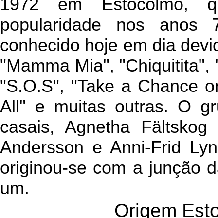
1972 em Estocolmo, q
popularidade nos anos
conhecido hoje em dia devi
"Mamma Mia", "Chiquitita",
"S.O.S", "Take a Chance o
All" e muitas outras. O g
casais, Agnetha Fältskog
Andersson e Anni-Frid Ly
originou-se com a junção d
um.
Origem Est