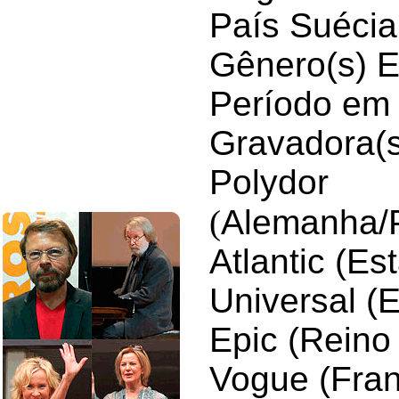
País Suécia
Gênero(s) E
Período em 
Gravadora(s
Polydor
(
Alemanha/P
Atlantic (E
Universal (
Epic (Reino 
Vogue (Fra