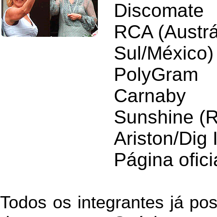
Discomate
RCA (Austrá
Sul/México)
PolyGram
Carnaby
Sunshine (
Ariston/Dig It
Página ofic
Todos os integrantes já po