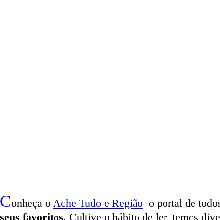
C
onheça o
A
che Tudo e Região
o portal
de todos
seus favoritos
. Cultive o hábito de ler, temos
dive