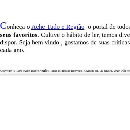
C
onheça o
A
che Tudo e Região
o portal
de todos
seus favoritos
. Cultive o hábito de ler, temos
dive
dispor
.
Seja b
em vindo
, g
ostamos de suas crítica
cada ano.
Copyright © 1999 [Ache Tudo e Região]. Todos os direitos reservado. Revisado em:
23 janeiro, 2020
. Não no