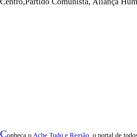
Centro,Partido Comunista, Aliança Hum
C
onheça o
A
che Tudo e Região
o portal
de todos