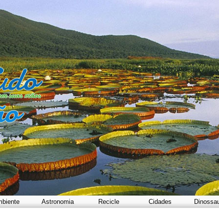
biente
Astronomia
Recicle
Cidades
Dinossa