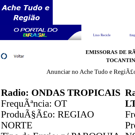
Pesquisar
Lixo Recicle
Emp
EMISSORAS DE RÃ
TOCANTIN
Anunciar no Ache Tudo e RegiÃ£o 
Radio: ONDAS TROPICAIS
R
FrequÃªncia: OT
L
ProduÃ§Ã£o: REGIAO
F
NORTE
P