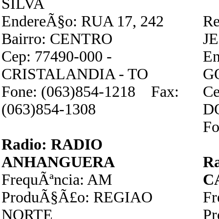
SILVA
EndereÃ§o: RUA 17, 242
Re
Bairro: CENTRO
J
Cep: 77490-000 -
En
CRISTALANDIA - TO
G
Fone: (063)854-1218 Fax:
Ce
(063)854-1308
D
Fo
Radio: RADIO
ANHANGUERA
R
FrequÃªncia: AM
C
ProduÃ§Ã£o: REGIAO
Fr
NORTE
P