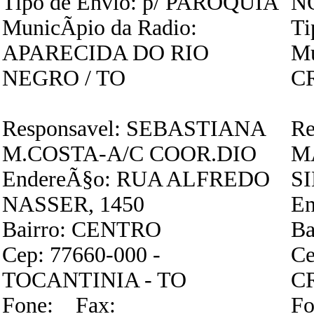
Tipo de Envio: p/ PAROQUIA
N
MunicÃ­pio da Radio:
Ti
APARECIDA DO RIO
Mu
NEGRO / TO
C
Responsavel: SEBASTIANA
Re
M.COSTA-A/C COOR.DIO
M
EndereÃ§o: RUA ALFREDO
S
NASSER, 1450
En
Bairro: CENTRO
Ba
Cep: 77660-000 -
Ce
TOCANTINIA - TO
C
Fone: Fax:
Fo