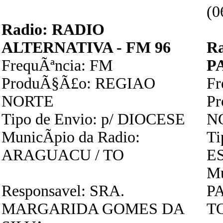
(0
Radio: RADIO
ALTERNATIVA - FM 96
R
FrequÃªncia: FM
P
ProduÃ§Ã£o: REGIAO
F
NORTE
P
Tipo de Envio: p/ DIOCESE
N
MunicÃ­pio da Radio:
Ti
ARAGUACU / TO
E
Mu
Responsavel: SRA.
P
MARGARIDA GOMES DA
T