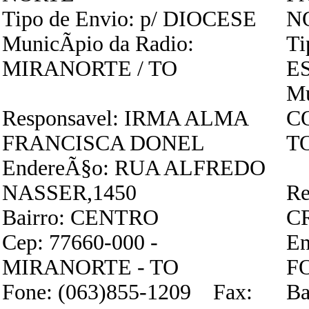
Tipo de Envio: p/ DIOCESE
N
MunicÃ­pio da Radio:
Ti
MIRANORTE / TO
E
Mu
Responsavel: IRMA ALMA
C
FRANCISCA DONEL
T
EndereÃ§o: RUA ALFREDO
NASSER,1450
Re
Bairro: CENTRO
C
Cep: 77660-000 -
En
MIRANORTE - TO
F
Fone: (063)855-1209 Fax:
Ba