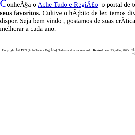
C
onheÃ§a o
A
che Tudo e RegiÃ£o
o portal
de t
seus favoritos
. Cultive o hÃ¡bito de ler, temos
di
dispor
.
Seja b
em vindo
, g
ostamos de suas crÃ­tic
melhorar a cada ano.
Copyright Â© 1999 [Ache Tudo e RegiÃ£o]. Todos os direitos reservado. Revisado em:
23 julho, 2025
. NÃ£
vi