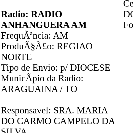
Ce
Radio: RADIO
D
ANHANGUERA AM
Fo
FrequÃªncia: AM
ProduÃ§Ã£o: REGIAO
NORTE
Tipo de Envio: p/ DIOCESE
MunicÃ­pio da Radio:
ARAGUAINA / TO
Responsavel: SRA. MARIA
DO CARMO CAMPELO DA
SILVA