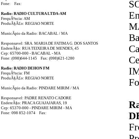
S
Fone: Fax:
En
Radio: RADIO CULTURA LTDA-AM
FrequÃªncia: AM
ProduÃ§Ã£o: REGIAO NORTE
M
MunicÃ­pio da Radio: BACABAL / MA
Ba
Responsavel: SRA. MARIA DE FATIMA G. DOS SANTOS
Ca
EndereÃ§o: RUA TEIXEIRA DE MENDES, 45
Cep: 65700-000 - BACABAL - MA
Ce
Fone: (098)644-1145 Fax: (098)621-1280
Radio: RADIO DEHON FM
I
FrequÃªncia: FM
ProduÃ§Ã£o: REGIAO NORTE
Fo
MunicÃ­pio da Radio: PINDARE MIRIM / MA
Responsavel: PADRE RENATO CADORE
R
EndereÃ§o: PRACA GUAJAJARAS, 19
Cep: 65370-000 - PINDARE MIRIM - MA
Fone: 098 852-1074 Fax:
D
F
P