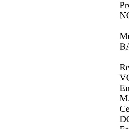
P
N
Mu
B
Re
V
En
M
Ce
D