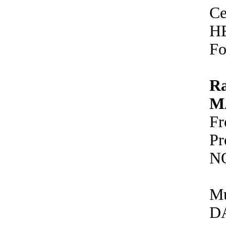
Ce
H
Fo
R
M
F
P
N
Mu
D