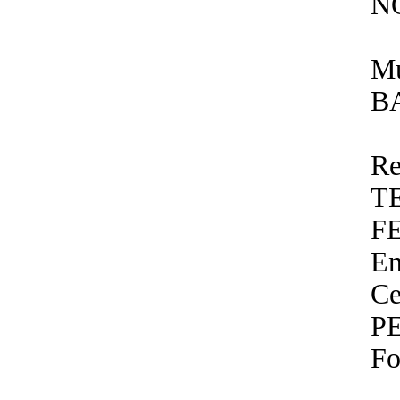
N
Mu
B
Re
T
F
En
Ce
P
Fo