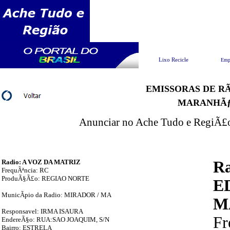
Pesquisar
Lixo Recicle
Emp
EMISSORAS DE RÃ
MARANHÃ
Anunciar no Ache Tudo e RegiÃ£o 
Radio: A VOZ DA MATRIZ
R
FrequÃªncia: RC
ProduÃ§Ã£o: REGIAO NORTE
E
MunicÃ­pio da Radio: MIRADOR / MA
M
Responsavel: IRMA ISAURA
F
EndereÃ§o: RUA:SAO JOAQUIM, S/N
Bairro: ESTRELA