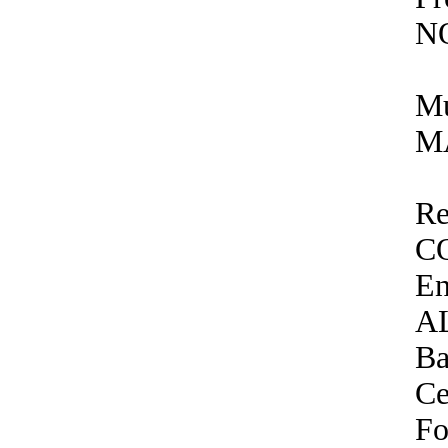
N
Mu
M
Re
C
En
A
B
Ce
Fo