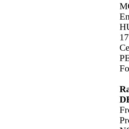
M
En
H
17
Ce
P
Fo
R
D
Fr
P