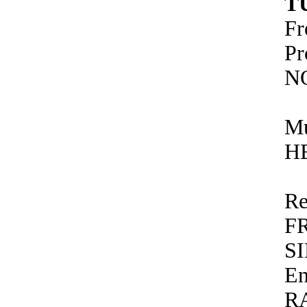
T
F
P
N
Mu
H
Re
F
S
E
R