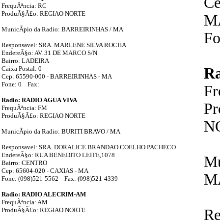
Ce
FrequÃªncia: RC
ProduÃ§Ã£o: REGIAO NORTE
M
MunicÃ­pio da Radio: BARREIRINHAS / MA
Fo
Responsavel: SRA. MARLENE SILVA ROCHA
EndereÃ§o: AV. 31 DE MARCO S/N
Bairro: LADEIRA
Caixa Postal: 0
R
Cep: 65590-000 - BARREIRINHAS - MA
Fone: 0 Fax:
F
Radio: RADIO AGUA VIVA
P
FrequÃªncia: FM
ProduÃ§Ã£o: REGIAO NORTE
N
MunicÃ­pio da Radio: BURITI BRAVO / MA
Responsavel: SRA. DORALICE BRANDAO COELHO PACHECO
EndereÃ§o: RUA BENEDITO LEITE,1078
Mu
Bairro: CENTRO
Cep: 65604-020 - CAXIAS - MA
M
Fone: (098)521-5562 Fax: (098)521-4339
Radio: RADIO ALECRIM-AM
FrequÃªncia: AM
ProduÃ§Ã£o: REGIAO NORTE
Re