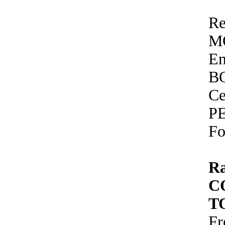
Re
M
E
B
Ce
P
Fo
R
C
T
Fr