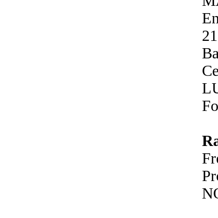
M
En
21
Ba
Ce
L
Fo
R
F
P
N