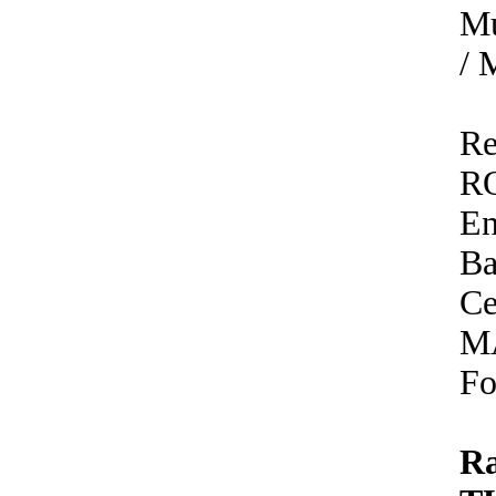
Mu
/
R
R
En
Ba
Ce
M
Fo
R