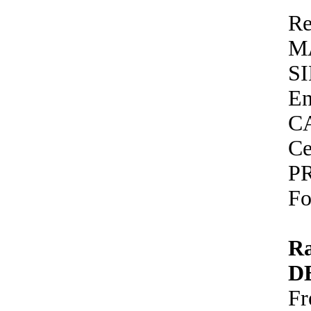
Re
M
S
En
C
Ce
P
Fo
R
D
Fr