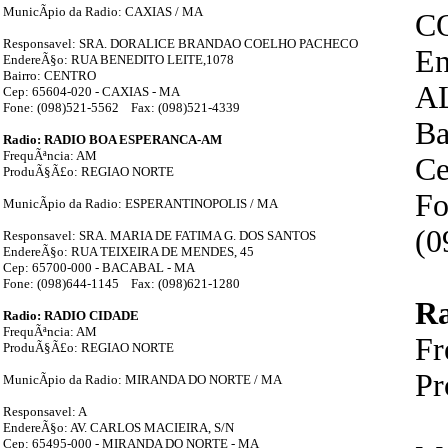
MunicÃ­pio da Radio: CAXIAS / MA
C
Responsavel: SRA. DORALICE BRANDAO COELHO PACHECO
En
EndereÃ§o: RUA BENEDITO LEITE,1078
Bairro: CENTRO
A
Cep: 65604-020 - CAXIAS - MA
Fone: (098)521-5562 Fax: (098)521-4339
B
Radio: RADIO BOA ESPERANCA-AM
FrequÃªncia: AM
Ce
ProduÃ§Ã£o: REGIAO NORTE
Fo
MunicÃ­pio da Radio: ESPERANTINOPOLIS / MA
(0
Responsavel: SRA. MARIA DE FATIMA G. DOS SANTOS
EndereÃ§o: RUA TEIXEIRA DE MENDES, 45
Cep: 65700-000 - BACABAL - MA
Fone: (098)644-1145 Fax: (098)621-1280
R
Radio: RADIO CIDADE
FrequÃªncia: AM
Fr
ProduÃ§Ã£o: REGIAO NORTE
P
MunicÃ­pio da Radio: MIRANDA DO NORTE / MA
Responsavel: A
EndereÃ§o: AV. CARLOS MACIEIRA, S/N
Cep: 65495-000 - MIRANDA DO NORTE - MA