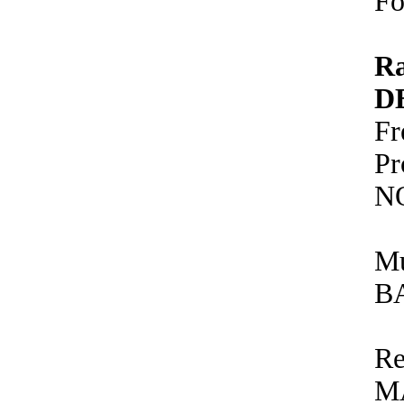
Fo
R
D
Fr
P
N
Mu
B
Re
M