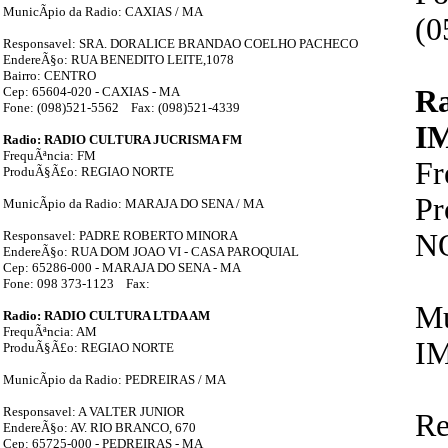
MunicÃ­pio da Radio: CAXIAS / MA
(0
Responsavel: SRA. DORALICE BRANDAO COELHO PACHECO
EndereÃ§o: RUA BENEDITO LEITE,1078
Bairro: CENTRO
Cep: 65604-020 - CAXIAS - MA
R
Fone: (098)521-5562 Fax: (098)521-4339
I
Radio: RADIO CULTURA JUCRISMA FM
FrequÃªncia: FM
F
ProduÃ§Ã£o: REGIAO NORTE
P
MunicÃ­pio da Radio: MARAJA DO SENA / MA
Responsavel: PADRE ROBERTO MINORA
N
EndereÃ§o: RUA DOM JOAO VI - CASA PAROQUIAL
Cep: 65286-000 - MARAJA DO SENA - MA
Fone: 098 373-1123 Fax:
Mu
Radio: RADIO CULTURA LTDA AM
FrequÃªncia: AM
I
ProduÃ§Ã£o: REGIAO NORTE
MunicÃ­pio da Radio: PEDREIRAS / MA
Responsavel: A VALTER JUNIOR
Re
EndereÃ§o: AV. RIO BRANCO, 670
Cep: 65725-000 - PEDREIRAS - MA