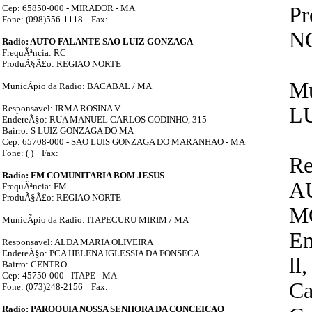
Cep: 65850-000 - MIRADOR - MA
P
Fone: (098)556-1118 Fax:
N
Radio: AUTO FALANTE SAO LUIZ GONZAGA
FrequÃªncia: RC
ProduÃ§Ã£o: REGIAO NORTE
Mu
MunicÃ­pio da Radio: BACABAL / MA
Responsavel: IRMA ROSINA V.
LU
EndereÃ§o: RUA MANUEL CARLOS GODINHO, 315
Bairro: S LUIZ GONZAGA DO MA
Cep: 65708-000 - SAO LUIS GONZAGA DO MARANHAO - MA
Fone: ( ) Fax:
Re
Radio: FM COMUNITARIA BOM JESUS
A
FrequÃªncia: FM
ProduÃ§Ã£o: REGIAO NORTE
M
MunicÃ­pio da Radio: ITAPECURU MIRIM / MA
E
Responsavel: ALDA MARIA OLIVEIRA
EndereÃ§o: PCA HELENA IGLESSIA DA FONSECA
ll
Bairro: CENTRO
Cep: 45750-000 - ITAPE - MA
Ca
Fone: (073)248-2156 Fax:
Radio: PAROQUIA NOSSA SENHORA DA CONCEICAO