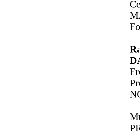
Ce
M
Fo
R
D
Fr
P
N
Mu
P