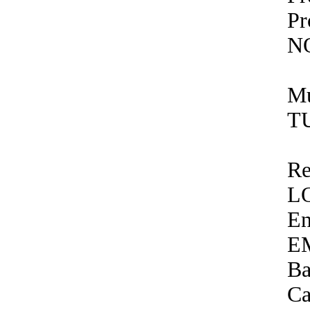
P
N
Mu
T
Re
L
En
E
Ba
Ca