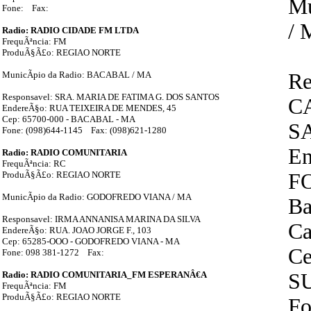
Mu
Fone: Fax:
/
Radio: RADIO CIDADE FM LTDA
FrequÃªncia: FM
ProduÃ§Ã£o: REGIAO NORTE
MunicÃ­pio da Radio: BACABAL / MA
Re
Responsavel: SRA. MARIA DE FATIMA G. DOS SANTOS
C
EndereÃ§o: RUA TEIXEIRA DE MENDES, 45
Cep: 65700-000 - BACABAL - MA
S
Fone: (098)644-1145 Fax: (098)621-1280
En
Radio: RADIO COMUNITARIA
FrequÃªncia: RC
ProduÃ§Ã£o: REGIAO NORTE
F
MunicÃ­pio da Radio: GODOFREDO VIANA / MA
Ba
Responsavel: IRMA ANNANISA MARINA DA SILVA
Ca
EndereÃ§o: RUA. JOAO JORGE F., 103
Cep: 65285-OOO - GODOFREDO VIANA - MA
Ce
Fone: 098 381-1272 Fax:
Radio: RADIO COMUNITARIA_FM ESPERANÂ€A
S
FrequÃªncia: FM
ProduÃ§Ã£o: REGIAO NORTE
Fo