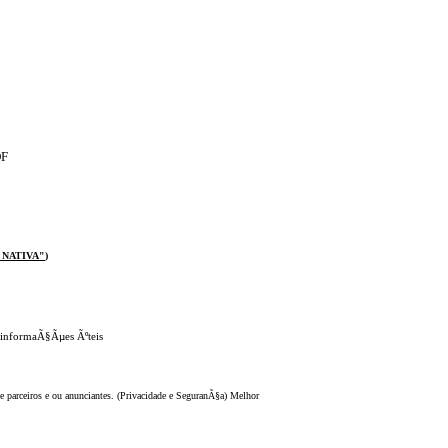
DF
 NATIVA
"
)
 informaÃ§Ãµes Ãºteis
 parceiros e ou anunciantes. (Privacidade e SeguranÃ§a) Melhor