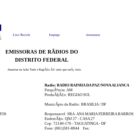
Pesquisar
Animais e Meio Ambiente
EndereÃ§os Ãº
Lixo Recicle
Emprego
Astronomia
EMISSORAS DE RÃDIOS DO
DISTRITO FEDERAL
Anunciar no Ache Tudo e RegiÃ£o Ã© certo que serÃ¡ visto.
Radio: RADIO RAINHA DA PAZ/NOVA ALIANCA
FrequÃªncia: AM
ProduÃ§Ã£o: REGIAO SUL
MunicÃ­pio da Radio: BRASILIA / DF
NTOS
Responsavel: SRA. ANA MARIA FERREIRA BARROS
EndereÃ§o: QNJ 27 - CASA 27
Cep: 72140-170 - TAGUATINGA - DF
Fone: (061)581-8844 Fax: