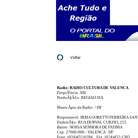
Radio: RADIO CULTURA DE VALENCA
FrequÃªncia: AM
ProduÃ§Ã£o: REGIAO SUL
MunicÃ­pio da Radio: / DF
Responsavel: IRMA GORETTI FERREIRA SA
EndereÃ§o: RUA DURVAL CURZIO, 215
Bairro: NOSSA SENHORA DE FATIMA
Cep: 27600-000 - VALENCA - DF
Fone: (024)452-0294 Fax: (024)452-1585