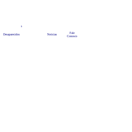
teis
s
Anuncie
Bate Papo
HOME
Fale
Desaparecidos
Noticias
Conosco