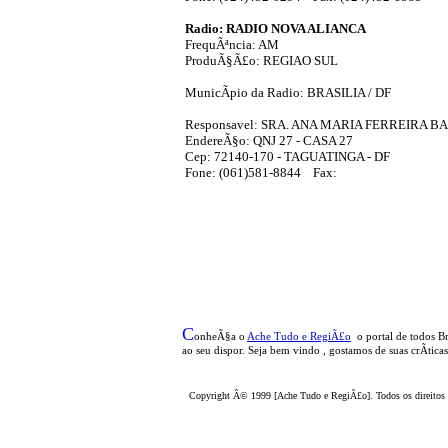
Radio: RADIO NOVA ALIANCA
FrequÃªncia: AM
ProduÃ§Ã£o: REGIAO SUL
MunicÃ­pio da Radio: BRASILIA / DF
Responsavel: SRA. ANA MARIA FERREIRA B
EndereÃ§o: QNJ 27 - CASA 27
Cep: 72140-170 - TAGUATINGA - DF
Fone: (061)581-8844 Fax:
C
onheÃ§a o
A
che Tudo e RegiÃ£o
o portal
de todos Br
ao seu dispor
.
Seja b
em vindo
, g
ostamos de suas crÃ­tica
Copyright Â© 1999 [Ache Tudo e RegiÃ£o]. Todos os direitos