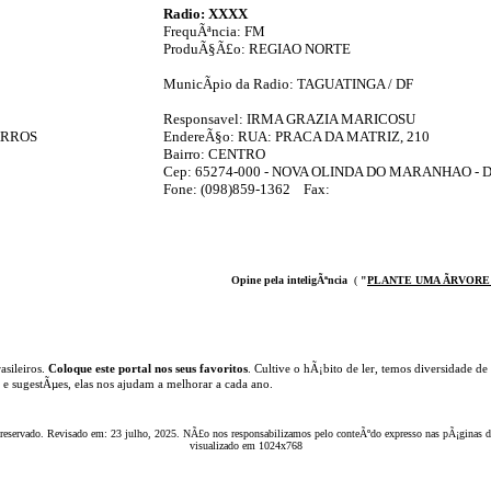
Radio: XXXX
FrequÃªncia: FM
ProduÃ§Ã£o: REGIAO NORTE
MunicÃ­pio da Radio: TAGUATINGA / DF
Responsavel: IRMA GRAZIA MARICOSU
ARROS
EndereÃ§o: RUA: PRACA DA MATRIZ, 210
Bairro: CENTRO
Cep: 65274-000 - NOVA OLINDA DO MARANHAO - 
Fone: (098)859-1362 Fax:
Opine pela inteligÃªncia
(
"
PLANTE UMA ÃRVOR
E
asileiros.
Coloque este portal nos seus favoritos
. Cultive o hÃ¡bito de ler, temos
diversidade de
s e sugestÃµes, elas nos ajudam a melhorar a cada ano.
 reservado. Revisado em:
23 julho, 2025
. NÃ£o nos responsabilizamos pelo conteÃºdo expresso nas pÃ¡ginas de
visualizado em 1024x768