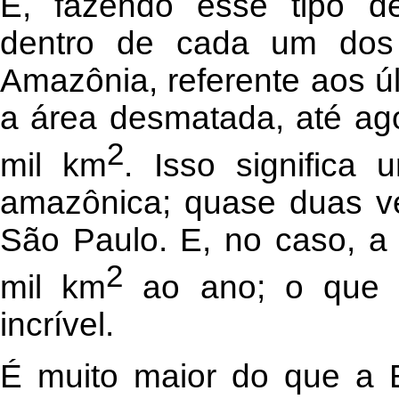
E, fazendo esse tipo de
dentro de cada um dos e
Amazônia, referente aos ú
a área desmatada, até ago
2
mil km
. Isso significa
amazônica; quase duas v
São Paulo. E, no caso, a
2
mil km
ao ano; o que 
incrível.
É muito maior do que a B