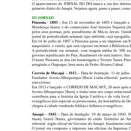
O aparecimento do JORNAL DO DIA marca a era dos diários,
primeiro diário do Amapá. Vejamos agora, passo a passo, com
OS JORNAIS
Pinsonia - 1895 –
Em 15 de novembro de 1895 é lançado o jo
Mendonça Junior, e do comerciante José Antonio Siqueira (J
pelos seus poemas, pelo pseudônimo de Múcio Javrot. Unindo
jornal de periodicidade semanal, tipo tablóide, cuja tipografi
Em 14 de julho de 1897 o Pinsonia passa a ser impresso em M
maquinário: o cutelo, que está exposto em frente à Biblioteca 
A periodicidade era semanal, com tiragem média de 500 exemp
governo republicano do Para. Atualmente ele está inativo. Sua
O nome Pinsonia se deu em homenagem a Vicente Yanez Pinzón,
atingindo o Oiapoque, bem antes de Pedro Álvares Cabral.
Correio de Macapá – 1915 –
Data de fundação: 11 de julho
Fundador: Jovino Albuquerque Dinoá. Linha editorial: particu
está extinto.
Em 1915 é lançado o CORREIO DE MACAPÁ, 20 anos após o ap
Jovino Albuquerque Dinoá, e tinha entre seu corpo redaciona
contribuiu para a história da Igreja Católica e da vida local
evangélicos (em especial os pentecostais, da Assembléia de 
chegou à cidade vendendo bíblias e folhetos evangélicos.
Amapá – 1945 –
Data de fundação: 19 de março de 1945. P
Janary Gentil Nunes, governador do então Território do Am
editorial: órgão oficial do Governo do Amapá. Atualmente está 
O jornal era composto e impresso nas oficinas da Imprensa Of