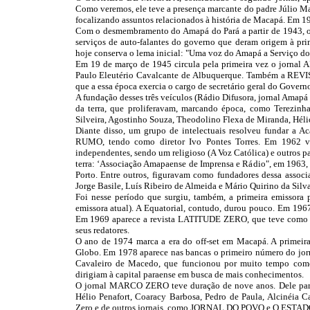
Como veremos, ele teve a presença marcante do padre Júlio M
focalizando assuntos relacionados à história de Macapá. Em 1
Com o desmembramento do Amapá do Pará a partir de 1943, o 
serviços de auto-falantes do governo que deram origem à 
hoje conserva o lema inicial: "Uma voz do Amapá a Serviço do 
Em 19 de março de 1945 circula pela primeira vez o jornal
Paulo Eleutério Cavalcante de Albuquerque. Também a REVI
que a essa época exercia o cargo de secretário geral do Gover
A fundação desses três veículos (Rádio Difusora, jornal Amapá 
da terra, que proliferavam, marcando época, como Terezinh
Silveira, Agostinho Souza, Theodolino Flexa de Miranda, Hélio
Diante disso, um grupo de intelectuais resolveu fundar a A
RUMO, tendo como diretor Ivo Pontes Torres. Em 19
independentes, sendo um religioso (A Voz Católica) e outros pa
terra: ‘Associação Amapaense de Imprensa e Rádio", em 1963, 
Porto. Entre outros, figuravam como fundadores dessa assoc
Jorge Basile, Luís Ribeiro de Almeida e Mário Quirino da Silva
Foi nesse período que surgiu, também, a primeira emissora 
emissora atual). A Equatorial, contudo, durou pouco. Em 
Em 1969 aparece a revista LATITUDE ZERO, que teve como edi
seus redatores.
O ano de 1974 marca a era do off-set em Macapá. A primeira
Globo. Em 1978 aparece nas bancas o primeiro número do jo
Cavaleiro de Macedo, que funcionou por muito tempo como
dirigiam à capital paraense em busca de mais conhecimentos.
O jornal MARCO ZERO teve duração de nove anos. Dele partic
Hélio Penafort, Coaracy Barbosa, Pedro de Paula, Alcinéia 
Zero e de outros jornais, como JORNAL DO POVO e O ESTADO