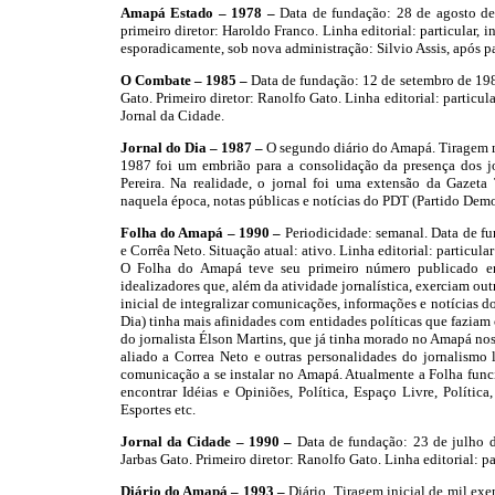
Amapá Estado – 1978 –
Data de fundação: 28 de agosto de
primeiro diretor: Haroldo Franco. Linha editorial: particular,
esporadicamente, sob nova administração: Silvio Assis, após pa
O Combate – 1985 –
Data de fundação: 12 de setembro de 19
Gato. Primeiro diretor: Ranolfo Gato. Linha editorial: partic
Jornal da Cidade.
Jornal do Dia – 1987 –
O segundo diário do Amapá. Tiragem m
1987 foi um embrião para a consolidação da presença dos jo
Pereira. Na realidade, o jornal foi uma extensão da Gazeta 
naquela época, notas públicas e notícias do PDT (Partido Democ
Folha do Amapá – 1990 –
Periodicidade: semanal. Data de f
e Corrêa Neto. Situação atual: ativo. Linha editorial: particular
O Folha do Amapá teve seu primeiro número publicado em 
idealizadores que, além da atividade jornalística, exerciam ou
inicial de integralizar comunicações, informações e notícias d
Dia) tinha mais afinidades com entidades políticas que faziam
do jornalista Élson Martins, que já tinha morado no Amapá nos
aliado a Correa Neto e outras personalidades do jornalism
comunicação a se instalar no Amapá. Atualmente a Folha funcion
encontrar Idéias e Opiniões, Política, Espaço Livre, Política
Esportes etc.
Jornal da Cidade – 1990 –
Data de fundação: 23 de julho 
Jarbas Gato. Primeiro diretor: Ranolfo Gato. Linha editorial: p
Diário do Amapá – 1993 –
Diário. Tiragem inicial de mil e