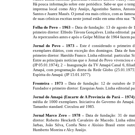
Há pouca informação sobre este periódico. Sabe-se que o temp
imprensa local como Alcy Araújo, Agostinho Santos, Anton
Santos e Juarez Maués. O jornal era mais crítico, com as famo
de suas crônicas escritas neste jornal estão em uma obra sua:
Folha do Povo – 1963 –
Data de fundação: 13 de agosto de 
primeiro diretor: Elfredo Távora Gonçalves. Linha editorial: par
As repercussões antes e após o Golpe Militar de 1964 fazem par
Jornal do Povo – 1973 –
Este é considerado o primeiro 
exemplares diários, com exceção dos domingos. Data de fund
primeiro diretor: Haroldo Franco. Linha editorial: particular. Si
Entre as principais notícias que o Jornal do Povo vivenciou e
(JP 05.01.1974); 2 – Inauguração da TV Amapá Canal 6, filiad
Amapá, com programação direta da Rede Globo (25.01.1975);
Espírita do Amapá. (JP 15.01.1077).
Fronteira – 1973 –
Data de fundação: 12 de outubro de 1
Fundador e primeiro diretor: Ezequias Assis. Linha editorial par
Jornal do Amapá (Encarte de A Província do Pará – 1974)
média de 1000 exemplares. Iniciativa do Governo do Amapá. P
Tamanho standard. Circulou até 1985.
Jornal Marco Zero – 1978 –
Data de fundação: 31 de mar
diretor: Roberto Hescketh Cavaleiro de Macedo. Linha editori
Jarbas, João Silva, Corrêa Neto e Aloísio Brasil entre outr
Humberto Moreira e Alcy Araújo.