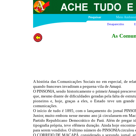
Pesquisar
Meio Ambient
Desaparecidos
E
As Comuni
A história das Comunicações Sociais no em especial, de rela
quando franceses invadiram a pequena vila de Amapá.
O PINSONIA, sendo historicamente o primeir Amapá prescreve o 
que, mesmo diante de dificuldades geradas pela falta de estrut
pioneiros e, hoje, graças a eles, o Estado teve um gran
comunicações.
O início de tudo é 1895, com o lançamento do jornal PINSO
Junior, muito embora nesse mesmo ano já circulassem em Ma
Partido Republicano Democrático do Pará. Além de pregar i
tipografia própria, teve efêmera duração. Ainda hoje encontra-
para serem vendidos. O último número do PINSONIA circulou 
O CORREIO DE MACAPÁ, considerado o segundo jornal, aparec