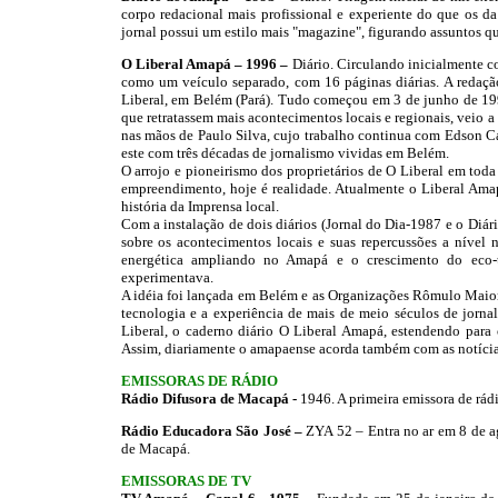
corpo redacional mais profissional e experiente do que os 
jornal possui um estilo mais "magazine", figurando assuntos que
O Liberal Amapá – 1996 –
Diário. Circulando inicialmente c
como um veículo separado, com 16 páginas diárias. A redaçã
Liberal, em Belém (Pará). Tudo começou em 3 de junho de 19
que retratassem mais acontecimentos locais e regionais, veio a
nas mãos de Paulo Silva, cujo trabalho continua com Edson C
este com três décadas de jornalismo vividas em Belém.
O arrojo e pioneirismo dos proprietários de O Liberal em toda
empreendimento, hoje é realidade. Atualmente o Liberal Amapá j
história da Imprensa local.
Com a instalação de dois diários (Jornal do Dia-1987 e o Diá
sobre os acontecimentos locais e suas repercussões a nível
energética ampliando no Amapá e o crescimento do eco-
experimentava.
A idéia foi lançada em Belém e as Organizações Rômulo Maio
tecnologia e a experiência de mais de meio séculos de jorna
Liberal, o caderno diário O Liberal Amapá, estendendo para
Assim, diariamente o amapaense acorda também com as notícia
EMISSORAS DE RÁDIO
Rádio Difusora de Macapá -
1946. A primeira emissora de rád
Rádio Educadora São José –
ZYA 52 – Entra no ar em 8 de a
de Macapá.
EMISSORAS DE TV