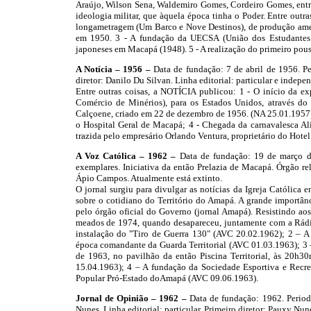
Araújo, Wilson Sena, Waldemiro Gomes, Cordeiro Gomes, entre 
ideologia militar, que àquela época tinha o Poder. Entre outr
longametragem (Um Barco e Nove Destinos), de produção amer
em 1950. 3 - A fundação da UECSA (União dos Estudantes 
japoneses em Macapá (1948). 5 - A realização do primeiro pou
A Notícia – 1956 –
Data de fundação: 7 de abril de 1956. P
diretor: Danilo Du Silvan. Linha editorial: particular e indepe
Entre outras coisas, a NOTÍCIA publicou: 1 - O início da e
Comércio de Minérios), para os Estados Unidos, através do 
Calçoene, criado em 22 de dezembro de 1956. (NA 25.01.1957)
o Hospital Geral de Macapá; 4 - Chegada da carnavalesca A
trazida pelo empresário Orlando Ventura, proprietário do Hot
A Voz Católica – 1962 –
Data de fundação: 19 de março d
exemplares. Iniciativa da então Prelazia de Macapá. Órgão rel
Ápio Campos. Atualmente está extinto.
O jornal surgiu para divulgar as notícias da Igreja Católica
sobre o cotidiano do Território do Amapá. A grande importânc
pelo órgão oficial do Governo (jornal Amapá). Resistindo aos 
meados de 1974, quando desapareceu, juntamente com a Rádio 
instalação do "Tiro de Guerra 130" (AVC 20.02.1962); 2 – A
época comandante da Guarda Territorial (AVC 01.03.1963); 3 
de 1963, no pavilhão da então Piscina Territorial, às 20h3
15.04.1963); 4 – A fundação da Sociedade Esportiva e Recre
Popular Pró-Estado doAmapá (AVC 09.06.1963).
Jornal de Opinião – 1962 –
Data de fundação: 1962. Perio
Nunes. Linha editorial: particular. Primeiro diretor: Pauxy Nune