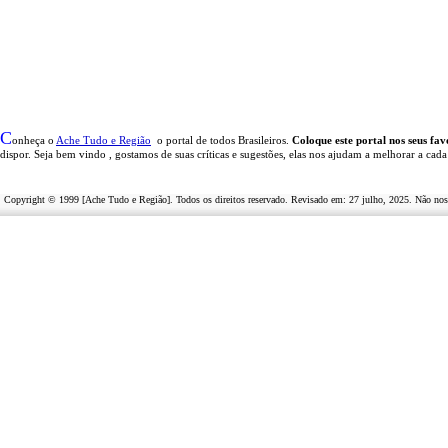
C
onheça o
A
che Tudo e Região
o portal
de todos Brasileiros.
Coloque este portal nos seus fav
dispor
.
Seja b
em vindo
, g
ostamos de suas críticas e sugestões, elas nos ajudam a melhorar a cada
Copyright © 1999 [Ache Tudo e Região]. Todos os direitos reservado. Revisado em:
27 julho, 2025
. Não nos