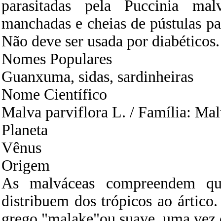
parasitadas pela Puccinia mal
manchadas e cheias de pústulas pa
Não deve ser usada por diabéticos.
Nomes Populares
Guanxuma, sidas, sardinheiras
Nome Científico
Malva parviflora L. / Família: Ma
Planeta
Vênus
Origem
As malváceas compreendem qua
distribuem dos trópicos ao ártic
grego "malake"ou suave, uma vez q