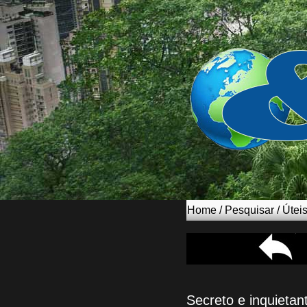
Home
/
Pesquisar
/
Útei
Secreto e inquietan