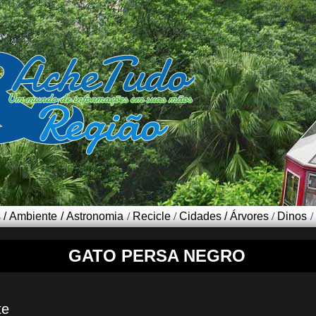
s
/
Ambiente
/
Astronomia
/
Recicle
/
Cidades
/
Árvores
/
Dinos
/
GATO PERSA NEGRO
te