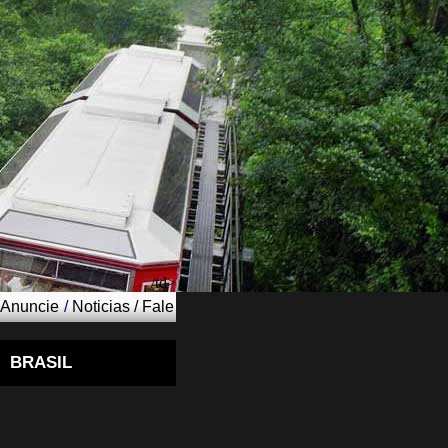
/td>
Anuncie
/
Noticias
/
Fale
BRASIL