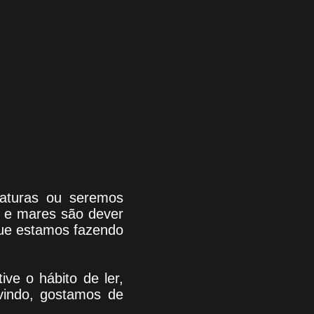
riaturas ou seremos
s e mares são dever
que estamos fazendo
tive o hábito de ler,
indo
, g
ostamos de