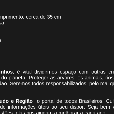
omprimento: cerca de 35 cm
sa
o
inhos
, é vital dividirmos espaço com outras c
do planeta. Proteger as árvores, os animais, rio
adão. Seremos todos responsabilizados, pelo mal 
udo e Região
o portal
de todos Brasileiros. Cul
 de informações úteis
ao seu dispor
.
Seja b
em v
estões, elas nos ajudam a melhorar a cada ano.