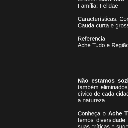
Família: Felidae
Características: C
Cauda curta e gros
Referencia
Ache Tudo e Regiã
Não estamos soz
também eliminados 
cívico de cada cid
a natureza.
Conheça
o
A
che T
temos
diversidade
suas críticas e sug