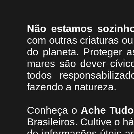
Não estamos sozinh
com outras criaturas 
do planeta. Proteger a
mares são dever cívic
todos responsabiliza
fazendo a natureza.
Conheça
o
A
che Tudo
Brasileiros. Cultive o h
de informações úteis
ao