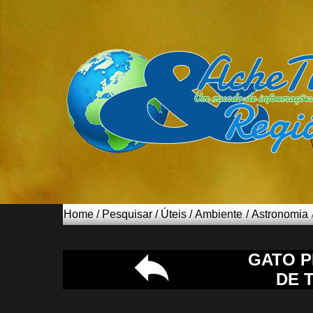
Home
/
Pesquisar
/
Úteis
/
Ambiente
/
Astronomia
GATO 
DE 