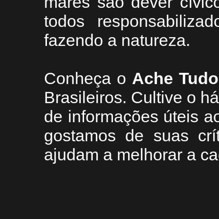
mares são dever cívic
todos responsabiliza
fazendo a natureza.
Conheça
o
A
che Tudo
Brasileiros. Cultive o h
de informações úteis
ao
g
ostamos de suas crí
ajudam a melhorar a ca