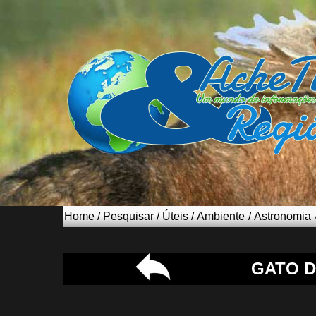
Home
/
Pesquisar
/
Úteis
/
Ambiente
/
Astronomia
GATO 