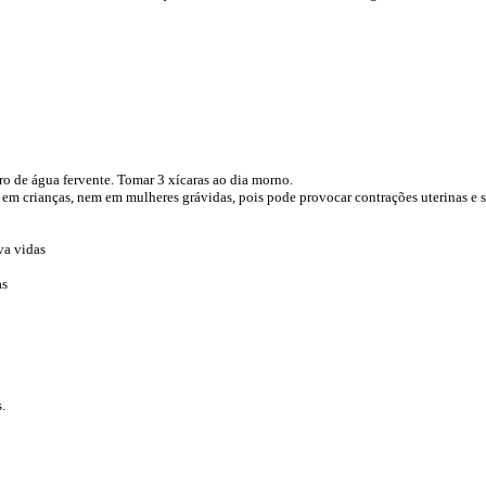
tro de água fervente. Tomar 3 xícaras ao dia morno.
o em crianças, nem em mulheres grávidas, pois pode provocar contrações uterinas e 
va vidas
as
.