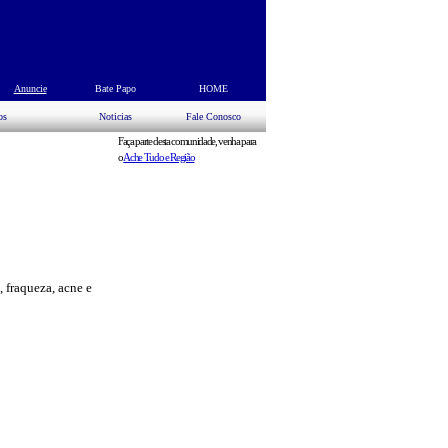
s
Anuncie
Bate Papo
HOME
os
Noticias
Fale Conosco
Faça parte desta comunidade, venha para
o
Ache Tudo e Região
, fraqueza, acne e