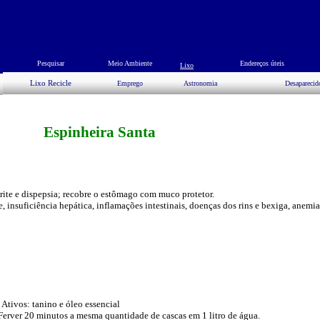
Pesquisar
Meio Ambiente
Endereços úteis
Lixo
Lixo Recicle
Emprego
Astronomia
Desaparecid
Espinheira Santa
trite e dispepsia; recobre o estômago com muco protetor.
te, insuficiência hepática, inflamações intestinais, doenças dos rins e bexiga, anemia
 Ativos: tanino e óleo essencial
Ferver 20 minutos a mesma quantidade de cascas em 1 litro de água.