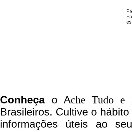
Pr
Fa
es
C
onheça
o
A
che Tudo e 
Brasileiros. Cultive o hábit
informações úteis
ao seu 