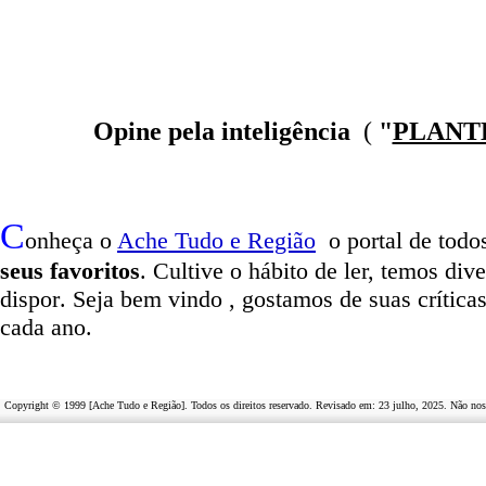
Opine pela inteligência
(
"
PLANT
C
onheça o
A
che Tudo e Região
o portal
de todos
seus favoritos
. Cultive o hábito de ler, temos
dive
dispor
.
Seja b
em vindo
, g
ostamos de suas crítica
cada ano.
Copyright © 1999 [Ache Tudo e Região]. Todos os direitos reservado. Revisado em:
23 julho, 2025
. Não nos