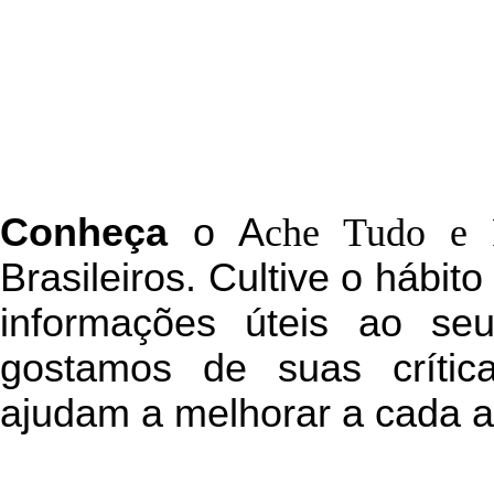
C
onheça
o
A
che Tudo e 
Brasileiros. Cultive o hábit
informações úteis
ao seu 
g
ostamos de suas crític
ajudam a melhorar a cada a