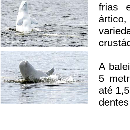
frias 
ártic
varie
crustá
A bale
5 met
até 1,
dentes