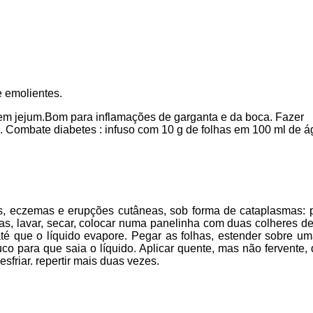
e emolientes.
em jejum.Bom para inflamações de garganta e da boca. Fazer
. Combate diabetes : infuso com 10 g de folhas em 100 ml de á
, eczemas e erupções cutâneas, sob forma de cataplasmas:
as, lavar, secar, colocar numa panelinha com duas colheres d
té que o líquido evapore. Pegar as folhas, estender sobre u
o para que saia o líquido. Aplicar quente, mas não fervente,
esfriar. repertir mais duas vezes.