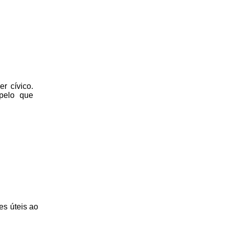
r cívico.
 pelo que
es úteis
ao