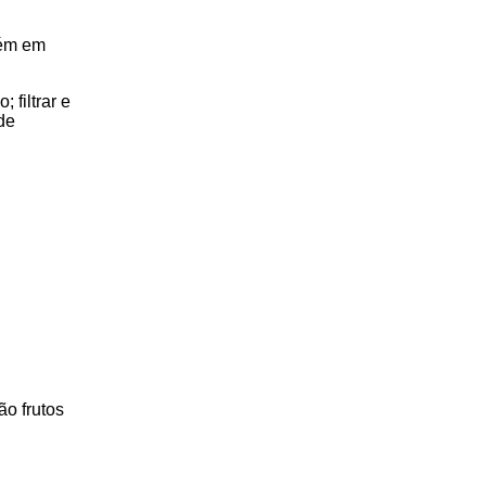
bém em
 filtrar e
de
ão frutos