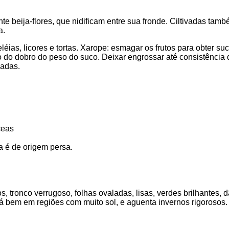
nte beija-flores, que nidificam entre sua fronde. Ciltivadas tam
a.
éias, licores e tortas. Xarope: esmagar os frutos para obter suco;
 do dobro do peso do suco. Deixar engrossar até consistência 
hadas.
ceas
ra é de origem persa.
s, tronco verrugoso, folhas ovaladas, lisas, verdes brilhantes, d
 bem em regiões com muito sol, e aguenta invernos rigorosos.