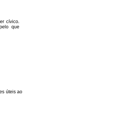
r cívico.
 pelo que
es úteis
ao