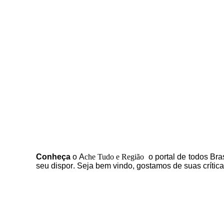
C
onheça
o
A
che Tudo e Região
o portal
de todos Bras
seu dispor
.
Seja b
em vindo
, g
ostamos de suas crític