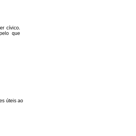
r cívico.
 pelo que
es úteis
ao