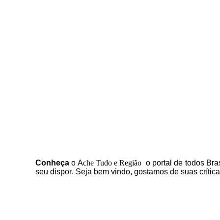
C
onheça
o
A
che Tudo e Região
o portal
de todos Bras
seu dispor
.
Seja b
em vindo
, g
ostamos de suas crític